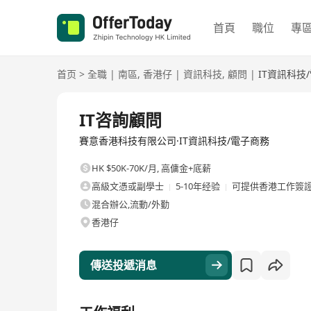
首頁
職位
專
首页
>
全職
|
南區
,
香港仔
|
資訊科技
,
顧問
|
IT資訊科技
全職
IT咨詢顧問
賽意香港科技有限公司·IT資訊科技/電子商務
HK $50K-70K/月
,
高傭金+底薪
高級文憑或副學士
5-10年经验
可提供香港工作簽
混合辦公,流動/外勤
香港仔
傳送投遞消息