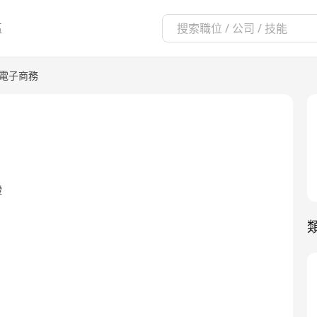
區
/電子商務
證