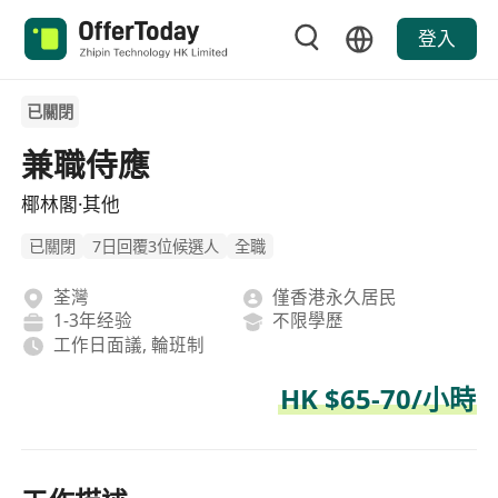
登入
已關閉
兼職侍應
椰林閣·其他
已關閉
7日回覆3位候選人
全職
荃灣
僅香港永久居民
1-3年经验
不限學歷
工作日面議, 輪班制
HK $65-70/小時