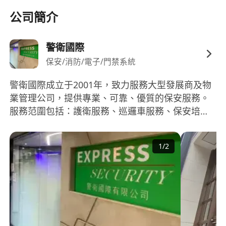
工作，無不良紀錄，誠實可靠，具高度責任感及
公司簡介
職業操守。
警衛國際
保安/消防/電子/門禁系統
警衛國際成立于2001年，致力服務大型發展商及物
業管理公司，提供專業、可靠、優質的保安服務。
服務范圍包括：護衛服務、巡邏車服務、保安培訓
課程、重要人仕保護、宴會及大型活動保安服務、
零售保安、防盜系統及行業防恐程序顧問。 目前聘
1
/
2
用的保安人員超過1000名，派駐大型屋苑、商場、
工商廈及停車場等。深得各大物業管理公司信賴及
業戶的讚賞。除了派駐項目的團隊，公司擁有專業
的管理團隊支援及監督營運。 公司的管理層為前紀
律部隊人員及資深業內人仕，通過系統化管理，確
保團隊有效運作，提供高效而優質的保安服務。 企