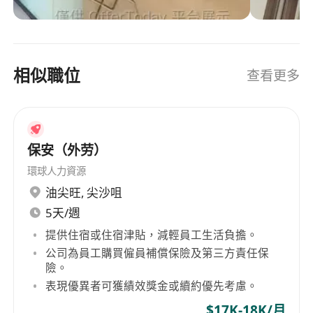
業理念 1. 警衛國際一向以客為尊，緊貼市場及客戶
的需求，積極創新，追求持續進步 2. 人員管理方
面，公司致力培育及提拔高質素的員工，核心團隊
一直保持穩定。 3. 管理團隊群策群力，實現本公司
相似職位
查看更多
口號「警衛國際，人才優勢」。內部實行大公無私
和公平的賞罰制度。目標為客戶提供「物超所值」
的優質服務。
保安（外劳）
環球人力資源
油尖旺
,
尖沙咀
5天/週
提供住宿或住宿津貼，減輕員工生活負擔。
公司為員工購買僱員補償保險及第三方責任保
險。
表現優異者可獲績效獎金或續約優先考慮。
$17K-18K/月