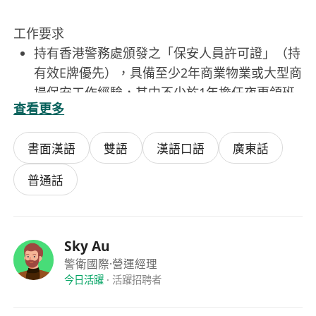
工作要求
持有香港警務處頒發之「保安人員許可證」（持
有效E牌優先），具備至少2年商業物業或大型商
場保安工作經驗，其中不少於1年擔任夜更領班
查看更多
或主管職級。
熟悉《公安條例》《消防條例》《個人資料（私
書面漢語
雙語
漢語口語
廣東話
隱）條例》及《職業安全及健康條例》等相關法
規，具備基本法律知識及危機處理判斷力。
普通話
具備良好中文讀寫能力（粵語為主要溝通語
言），能清晰撰寫報告及口頭傳達指令；懂基本
英語者更佳，以應付國際租戶或訪客需求。
Sky Au
具備領導與團隊管理能力，能於深夜環境下保持
警衛國際
·營運經理
高度警覺、沉著果斷，並有效協調不同班次及跨
今日活躍
·
活躍招聘者
部門支援（如物管、清潔、工程）。
身心健康，能適應輪班及夜間長時間站立/步行