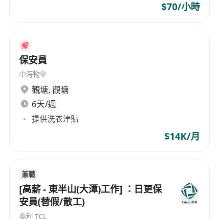
$70/小時
保安員
中海物业
觀塘
,
觀塘
6天/週
提供洗衣津貼
$14K/月
兼職
[高薪 - 東半山(大潭)工作] ：日更保
安員(替假/散工)
泰利 TCL