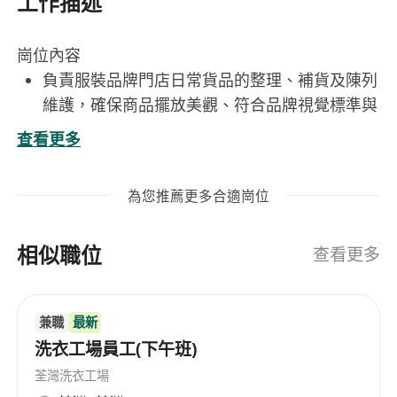
工作描述
崗位內容
負責服裝品牌門店日常貨品的整理、補貨及陳列
維護，確保商品擺放美觀、符合品牌視覺標準與
季節主題要求。
查看更多
執行標籤管理作業，包括價格牌更新、尺寸標示
核對及促銷資訊準確張貼，避免誤導顧客或營運
為您推薦更多合適崗位
異常。
維持貨架整齊有序、分類清晰，依SKU、色系、
相似職位
尺碼等邏輯規劃陳列動線，提升顧客選購效率與
查看更多
購物體驗。
配合庫存盤點作業，定期核對實物與系統數據，
兼職
最新
即時回報缺貨、滯銷或損毀狀況，協助維持庫存
洗衣工場員工(下午班)
準確性與周轉效率。
支援門店活動佈置與季節性陳列調整，協同陳列
荃灣洗衣工場