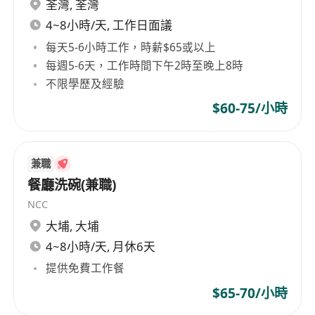
師或店長落實視覺企劃，並保持店內環境整潔、
荃灣
,
荃灣
燈光與試衣間功能正常。
4~8小時/天, 工作日面議
每天5-6小時工作，時薪$65或以上
工作要求
每週5-6天，工作時間下午2時至晚上8時
具備零售、理貨、倉儲整理或服裝銷售相關工作
不限學歷及經驗
經驗者優先；無經驗者亦歡迎應徵，公司提供在
$60-75/小時
職培訓。
儀容端莊、精神飽滿，注重個人形象與服務禮
儀，能展現品牌調性與親和力。
兼職
做事細心謹慎、條理分明，能獨立完成重複性高
餐廳洗碗(兼職)
但要求精準的日常作業，並主動發現問題。
NCC
具備良好溝通能力與團隊協作意識，能順暢使用
大埔
,
大埔
粵語、普通話及基礎英語與同事、顧客互動。
4~8小時/天, 月休6天
可適應每日長時間站立作業及固定週一至週五之
提供免費工作餐
輪班安排（09:00–18:00），具基本抗壓性與責
$65-70/小時
任感。