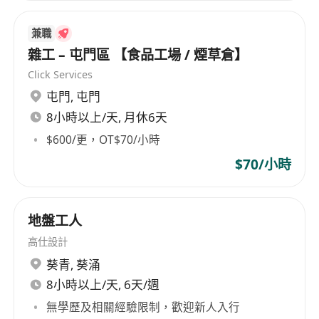
福利
兼職
具競爭力月薪：港幣$18,000–$22,000，按能力
雜工 – 屯門區 【食品工場 / 煙草倉】
與表現評定起薪。
Click Services
享五天工作週，勞工假期及公眾假期依法放假。
屯門
,
屯門
超時工作依法享有加班津貼。
8小時以上/天, 月休6天
$600/更，OT$70/小時
$70/小時
地盤工人
高仕設計
葵青
,
葵涌
8小時以上/天, 6天/週
無學歷及相關經驗限制，歡迎新人入行