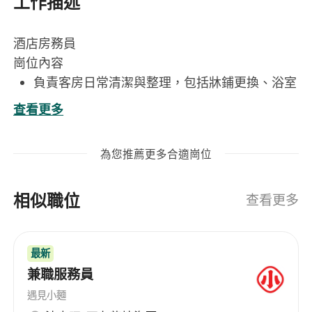
工作描述
酒店房務員
崗位內容
負責客房日常清潔與整理，包括牀鋪更換、浴室
消毒、吸塵及補充客用品，確保房間整潔舒適並
查看更多
符合酒店衛生標準
按時完成客房檢查與報修，準確記錄設施狀況，
為您推薦更多合適崗位
協同工程及前線部門處理突發問題，維持房間正
常運作
相似職位
協助辦理客人入住及退房相關支援工作，如遞送
查看更多
行李、回應客房服務請求、轉達客人意見等，提
升住客體驗
最新
妥善管理清潔工具、耗材及備用布草，定期盤點
兼職服務員
庫存，遵守物料使用規範，減少資源浪費
配合酒店節日佈置、特別活動或VIP接待安排，
遇見小麵