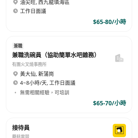
靈活支援跨部門臨時任務，展現團隊協作精神
油尖旺
,
西九龍填海區
工作日面議
工作要求
$65-80/小時
年滿18歲，無學歷限制，歡迎新入行人士申請；
具備基本讀寫能力，能理解中文（繁體）工作指
示及記錄簡單事項
兼職
毋須相關工作經驗，但需具責任感、細心耐心，
兼職洗碗員（協助簡單水吧雜務）
願意學習標準化房務流程，並持續提升服務質素
有團火叉燒事務所
流利使用廣東話溝通，能以普通話應對內地旅客
黃大仙
,
新蒲崗
基本需求；具備禮貌待人態度及良好服務意識
4~8小時/天, 工作日面議
身體健康，可勝任站立、彎腰、搬運輕量物品
無需相關經驗，可培訓
（如牀單、枕套、清潔桶等）之日常工作；能適
$65-70/小時
應節奏穩定的服務環境
須持有有效香港居留資格或同意接受僱主協助申
辦「一般就業政策」（GEP）工作簽證；能配合
接待員
每日09:00至18:00之辦公時間，週一至週五上班
蘑菇電競