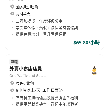
油尖旺
,
旺角
福利
月休4天
月薪範圍港幣18,000至27,000元，按個人表現及
工資加提成，年度評優獎金
職責承擔度提供具競爭力之起薪與調薪空間
享受年休假，婚假，病假等有薪假期
享有交通津貼，每月按實際出勤日數發放，減輕
提供免費培訓，晉升管道通暢
往返九龍區工作地點之通勤負擔
加班按香港《僱傭條例》規定支付額外津貼，確
$65-80/小時
保超時工作獲得合理補償
設有彈性花紅制度，根據酒店年度營運表現、所
兼職
屬部門達標情況及個人服務評核結果綜合發放
外賣小食店店員
提供員工免費膳食，於酒店員工餐廳享用營養均
One Waffle and Gelato
衡之午膳及茶點；另設額外津貼支援日常開支，
提升整體薪酬吸引力
東區
,
北角
8小時以上/天, 工作日面議
享有員工購物優惠及推薦獎金等福利
提供平等就業機會，歡迎中年求職者