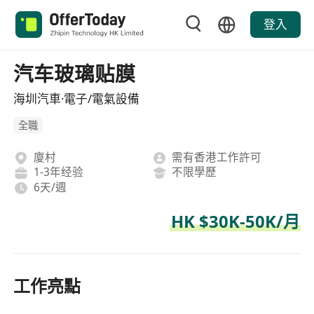
登入
汽车玻璃贴膜
海圳汽車·電子/電氣設備
全職
廈村
需有香港工作許可
1-3年经验
不限學歷
6天/週
HK $30K-50K/月
工作亮點