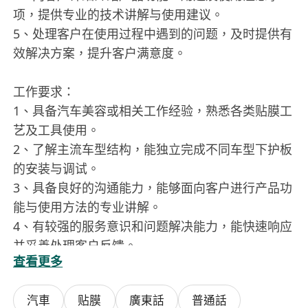
项，提供专业的技术讲解与使用建议。
5、处理客户在使用过程中遇到的问题，及时提供有
效解决方案，提升客户满意度。
工作要求：
1、具备汽车美容或相关工作经验，熟悉各类贴膜工
艺及工具使用。
2、了解主流车型结构，能独立完成不同车型下护板
的安装与调试。
3、具备良好的沟通能力，能够面向客户进行产品功
能与使用方法的专业讲解。
4、有较强的服务意识和问题解决能力，能快速响应
并妥善处理客户反馈。
查看更多
5、具备团队协作精神，能配合售后客服或上级安排
的工作任务，并做好信息跟踪与反馈。
汽車
贴膜
廣東話
普通話