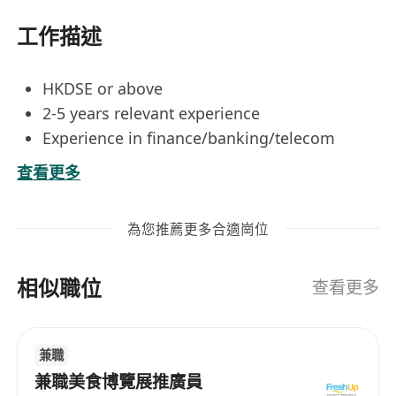
工作描述
HKDSE or above
2-5 years relevant experience
Experience in finance/banking/telecom
industry
查看更多
Responsibilities :
負責通過電話提供專業的客戶服務，解答客戶查
為您推薦更多合適崗位
詢及處理投訴。
根據公司流程記錄及跟進客戶問題，確保問題得
相似職位
到妥善解決。
查看更多
產品推廣或其他相關服務。
兼職
兼職美食博覽展推廣員