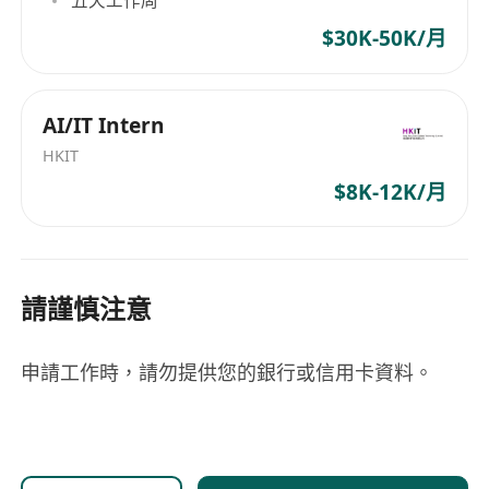
Engineering, or Tech Lead) at Tier-1 internet
五天工作周
giants, FinTech platforms, or high-
$30K-50K/月
concurrency e-commerce systems.
至少 8 年以上軟件工程經驗，其中 3 年以上
在頂尖互聯網大廠、FinTech 機構或高併發
AI/IT Intern
電商平台擔任技術管理職位（如 CTO、技術
HKIT
總監或架構負責人）。
$8K-12K/月
Technical Mastery (技術硬實力):
Deep expertise in high-concurrency
backend frameworks (Golang / Java) and
請謹慎注意
distributed systems (Kafka, Redis,
Kubernetes).
深厚的高併發後端框架（Golang / Java）及
申請工作時，請勿提供您的銀行或信用卡資料。
分佈式系統（Kafka、Redis、Kubernetes）
架構經驗。
Strong understanding of native