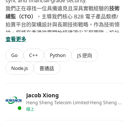
sync and financial-grade security.
我們正在尋找一位具備遠見且深具實戰經驗的
技術
總監（CTO）
，主導我們核心 B2B 電子產品競標/
拍賣平台的架構設計與長期技術戰略。作為技術領
袖，您將在香港從零開始組建頂尖工程團隊，設計
查看更多
高併發、超低延遲的競標引擎，確保數據實時同步
與金融級的安全防護。
Go
C++
Python
JS 逆向
Key Responsibilities / 核心職責
Architecture & Development (系統架構與研
Node.js
普通話
發):
Design and implement a robust, scalable
microservices architecture capable of
handling extreme spikes in high-
Jacob Xiong
concurrency traffic during the final seconds
Heng Sheng Telecom Limited
·Heng Sheng Telecom Limited
of live auctions. Ensure seamless live data
線上
updates via WebSocket/gRPC protocols.
設計並實現穩定、可擴展的微服務架構，確