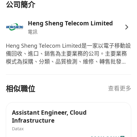
保系統能承受即時拍賣最後數秒內極高併發
公司簡介
的流量衝擊。利用 WebSocket/gRPC 協議
確保數據流極速更新。
Heng Sheng Telecom Limited
Team Building & Leadership (團隊建設與管
電訊
理):
Recruit, mentor, and lead an elite in-
house engineering team (iOS, Backend, QA,
Heng Sheng Telecom Limited是一家以電子移動設
UI/UX) in Hong Kong. Foster a high-
備回收、進口、銷售為主要業務的公司。主要業務
performance, agile culture.
模式為採購、分類、品質檢測、維修、轉售批發。,
在香港本土招募、指導並帶領一支由 iOS、
全面通过了 R2V3，IS0 14001:2015/ISO
後端、QA、UI/UX 組成的全職研發團隊，建
9001:2015/ISO 45001:2018/ 质量体系认证，
立高效、敏捷的團隊文化。
相似職位
查看更多
Security & Compliance (安全與合規):
Establish top-tier data security protocols,
encryption methods, and automated
Assistant Engineer, Cloud
Infrastructure
financial reconciliation systems to protect
cross-border transactions and user data
Datax