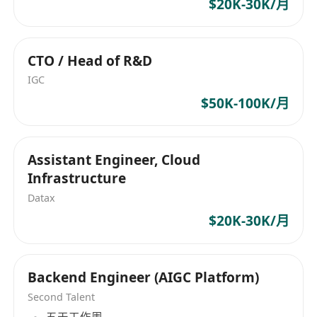
privacy.
$20K-30K/月
建立頂級數據安全協議、加密機制及自動化
資金對賬系統，全面保護跨境交易安全及用
CTO / Head of R&D
戶隱私。
Strategic Vision (技術戰略):
Define the
IGC
technical roadmap, choose the optimal tech
$50K-100K/月
stack (e.g., Go/Java, Flutter/Native iOS), and
align tech initiatives with overall business
Assistant Engineer, Cloud
growth.
Infrastructure
制定技術路線圖，選定最佳技術棧（如
Go/Java、Flutter/原生 iOS），確保技術架
Datax
構與業務增長目標高度契合。
$20K-30K/月
Requirements / 職位要求
Experience (工作經驗):
Minimum 8+ years of
Backend Engineer (AIGC Platform)
software engineering experience, with 3+
years in a tech leadership role (CTO, VP of
Second Talent