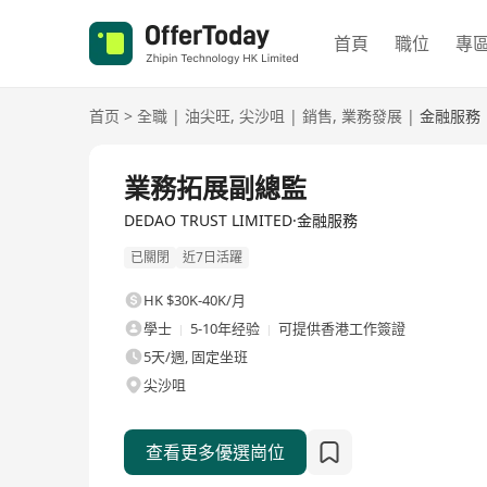
首頁
職位
專
首页
>
全職
|
油尖旺
,
尖沙咀
|
銷售
,
業務發展
|
金融服務
全職
業務拓展副總監
DEDAO TRUST LIMITED·金融服務
已關閉
近7日活躍
HK $30K-40K/月
學士
5-10年经验
可提供香港工作簽證
5天/週, 固定坐班
尖沙咀
查看更多優選崗位