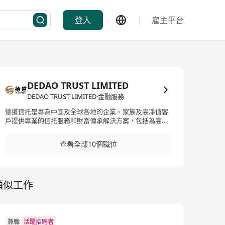
登入
雇主平台
DEDAO TRUST LIMITED
DEDAO TRUST LIMITED·金融服務
德道信托是專為中國及全球各地的企業、家族及高凈值客
戶提供專業的信托服務和財富傳承解決方案，包括為高凈
值客戶設立家族信托、開設信托托管子賬號，為企業設立
上市前、上市後的員工股權激勵信托等，並將長期管理和
查看全部10個職位
維護客戶委托的信托財產。
類似工作
兼職
活躍招聘者