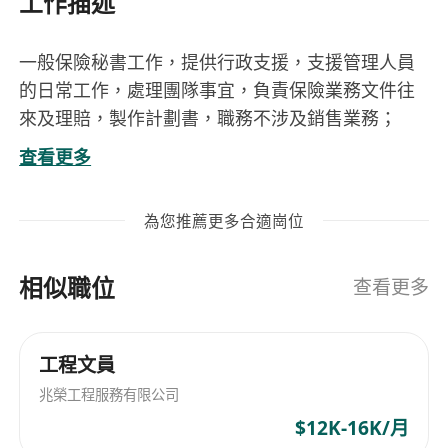
工作描述
一般保險秘書工作，提供行政支援，支援管理人員
的日常工作，處理團隊事宜，負責保險業務文件往
來及理賠，製作計劃書，職務不涉及銷售業務；
懂粵語；會說普通話；一般英語；懂讀寫中文；略
查看更多
懂讀寫英文；
具有基本電腦操作知識，懂Word Excel；良好溝通
為您推薦更多合適崗位
技巧，工作細心，有責任感。
相似職位
查看更多
工程文員
兆榮工程服務有限公司
$12K-16K/月