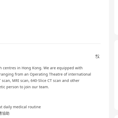
lth centres in Hong Kong. We are equipped with
ranging from an Operating Theatre of international
 scan, MRI scan, 640-Slice CT scan and other
tic person to join our team.
t daily medical routine
書協助