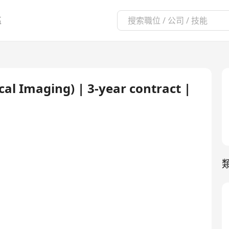
區
cal Imaging) | 3-year contract |