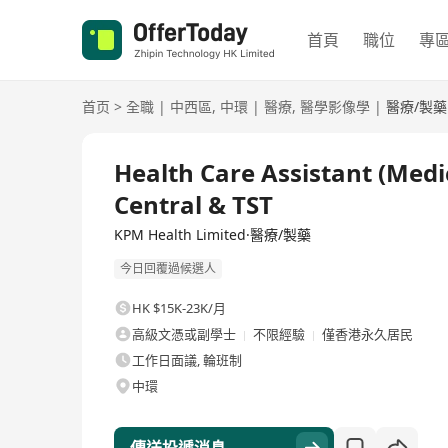
首頁
職位
專
首页
>
全職
|
中西區
,
中環
|
醫療
,
醫學影像學
|
醫療/製藥
全職
Health Care Assistant (Medi
Central & TST
KPM Health Limited·醫療/製藥
今日回覆過候選人
HK $15K-23K/月
高級文憑或副學士
不限經驗
僅香港永久居民
工作日面議, 輪班制
中環