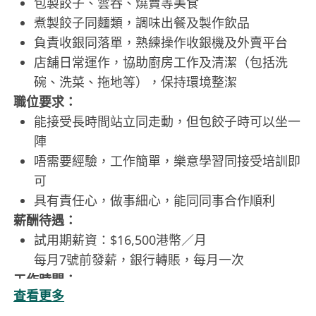
包製餃子、雲吞、燒賣等美食
煮製餃子同麵類，調味出餐及製作飲品
負責收銀同落單，熟練操作收銀機及外賣平台
店舖日常運作，協助廚房工作及清潔（包括洗
碗、洗菜、拖地等），保持環境整潔
職位要求：
能接受長時間站立同走動，但包餃子時可以坐一
陣
唔需要經驗，工作簡單，樂意學習同接受培訓即
可
具有責任心，做事細心，能同同事合作順利
薪酬待遇：
試用期薪資：$16,500港幣／月
每月7號前發薪，銀行轉賬，每月一次
工作時間：
查看更多
早班： 9:00 AM - 7:30 PM（需開市）