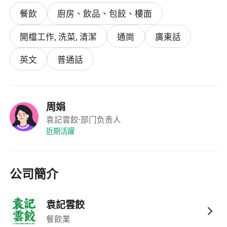
晚班： 12:00 PM - 10:30 PM（需閉店）
餐飲
廚房、飲品、包餃、樓面
每週休息一天，每日工作10.5小時，包含員工餐
同半小時飯鐘（具體情況視店舖情況而定）
開檔工作, 洗菜, 清潔
通崗
廣東話
員工福利：
帶薪年假
英文
普通話
優厚員工福利餐飲
提供持續嘅技能培訓同晉升機會
周娟
袁記雲餃
·部门负责人
近期活躍
公司簡介
袁記雲餃
餐飲業