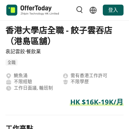
登入
香港大學店全職 - 餃子雲吞店
（港島區舖）
袁記雲餃·餐飲業
全職
鰂魚涌
需有香港工作許可
不限經驗
不限學歷
工作日面議, 輪班制
HK $16K-19K/月
工作亮點