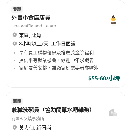
兼職
外賣小食店店員
One Waffle and Gelato
東區
,
北角
8小時以上/天, 工作日面議
享有員工購物優惠及推薦獎金等福利
提供平等就業機會，歡迎中年求職者
家庭友善安排，兼顧家庭需要者亦歡迎
$55-60/小時
兼職
兼職洗碗員（協助簡單水吧雜務）
有團火叉燒事務所
黃大仙
,
新蒲崗