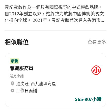
袁記雲餃作為一個具有國際視野的中式餐飲品牌，
自2012年創立以來，始終致力於將中國傳統美食文
化推向全球。 2021年，袁記雲餃首次進入香港市
場。隨後，品牌於2023年進入澳門，2024年，袁記
雲餃正式登陸新加坡，標誌著袁記正式邁向東南亞
市場。未來，袁記雲餃子計畫持續拓展海外市場，
相似職位
查看更多
包括在北美和歐洲等地區開設門市，致力於成為全
球知名的中式速食品牌。 在全球化過程中，袁記雲
餃透過與國際餐飲標準接軌，在食品安全、服務品
最新
質等方面不斷優化，確保為全球消費者提供高品質
兼職服務員
的用餐體驗。將中國餃子文化帶向全世界！ 为合法
遇見小麵
保护个人信息，袁记食品集团股份有限公司是唯一
油尖旺
,
西九龍填海區
代表袁记食品集团对外招聘的账号，候选人在应聘
工作日面議
前请阅读并同意我司官网所展示的《应聘者隐私政
策》后再行投递简历，如向本集团内企业主动投递
$65-80/小時
简历即视为已阅读并同意该隐私政策。 《应聘者隐
私政策》具体内容以“袁记云饺官网”为准。