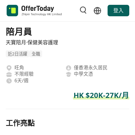
登入
陪月員
天寶陪月·保健美容護理
近2日活躍
全職
旺角
僅香港永久居民
不限經驗
中學文憑
6天/週
HK $20K-27K/月
工作亮點