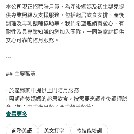
本公司現正招聘陪月員，為產後媽媽及初生嬰兒提
供專業照顧及支援服務，包括起居飲食安排、產後
調理及母乳餵哺協助等。我們希望邀請有愛心、有
耐性及具專業知識的您加入團隊，一同為家庭提供
安心可靠的陪月服務。
---
## 主要職責
- 於產婦家中提供上門陪月服務
- 照顧產後媽媽的起居飲食，按需要烹調產後調理膳
食（如：中式坐月餐 / 西式營養餐等）
查看更多
- 協助照顧初生嬰兒，包括：餵哺、拍嗝、洗澡、替
換尿片、簡單安撫及日常觀察
商務英語
英文打字
軟技能培訓
- 指導及支援媽媽母乳餵哺，提供基本哺乳姿勢及含