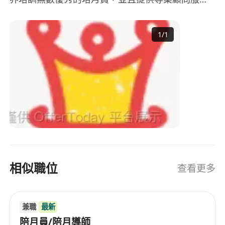
**必備條件：**
務，為一眾媽媽轉介專業、優質、安心的陪月服
務。 珍姐曾擔任香港家務助理總工會主席，並任僱
1
/
1
員再培訓局及職工盟陪月課程導師逾20年，更親自
- 必須完成 **僱員再培訓局（ERB）陪月員課程**
撰寫陪月課程教材。陪月著作作者作品書籍包括
或同等認可培訓
《產前‧產後保健食譜》《寶寶A＋營養餐》《媽媽
- 持有 **催乳 / 催乳按摩相關證書**（請註明認可
必吃坐月食療》 《金牌陪月BB開餐第一步》、《金
機構或課程名稱）
牌陪月媽媽保健食譜》、《金牌陪月補得好坐月食
- 具良好衛生意識及安全意識
譜》，《自家製剖腹產後食療》。 ～曾接受明報，
- 有愛心、耐性，喜歡與嬰兒及產後媽媽相處
蘋果日報，東方日報，經濟日報，文匯報，香港
- 能以 **廣東話** 溝通；如懂普通話 / 英語可註明
01，媽媽寶寶，孕媽媽等媒體採訪，香港電台分享
為優先考慮
坐月資訊
- 能接受上門工作形式及彈性工作時間（包括週末 /
公眾假期，如有需要）
相似職位
查看更多
**優先考慮／可選條件（自行選擇填寫）：**
兼職
最新
陪月員/陪月導師
- 陪月工作／產後護理經驗