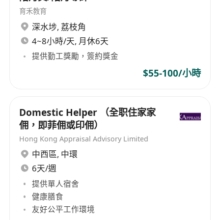
- 曾任職護士／保姆／幼兒工作者／長者照顧員等相
育禾教育
關工作
深水埗
,
荔枝角
- 持有以下證書更佳：
4~8小時/天, 月休6天
- 嬰兒及成人急救證書（例如：紅十字會、聖約翰訓
提供勤工獎勵，簽約獎金
練中心等）
$55-100/小時
- 產後修復／中醫保健相關證書
- 可提供客戶推薦信或過往服務評價者優先
Domestic Helper （全职住家家
## 應徵方法
佣，即菲佣或印佣）
Hong Kong Appraisal Advisory Limited
有意應徵者，請將 **個人履歷、相關課程證書副本
中西區
,
中環
（ERB 陪月課程及催乳證書）及可上班日期**，以
6天/週
以下方式提交：
提供單人宿舍
健康膳食
- 電郵：************************
友好公平工作環境