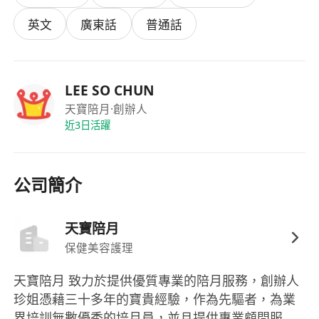
乳技巧建議
英文
廣東話
普通話
- 協助簡單家務（與嬰兒及產婦相關，如清洗奶樽、
嬰兒衣物等）
- 按公司及客人要求，記錄媽媽及嬰兒每日情況（如
LEE SO CHUN
睡眠、餵哺、大小便次數等）
天寶陪月
·創辦人
- 向家人講解簡單嬰兒護理及產後注意事項，協助家
近3日活躍
庭適應新生兒生活
- 配合公司安排及遵守公司服務流程及守則
公司簡介
*（如有特別服務，例如：簡單產後按摩、中醫調理
配合、夜間陪月等，可在此加上）*
天寶陪月
保健美容護理
---
天寶陪月 致力於提供優質專業的陪月服務，創辦人
## 職位要求（可自行補充細節）
珍姐憑藉三十多年的寶貴經驗，作為先驅者，為業
界培訓無數優秀的培月員，並且提供專業顧問服