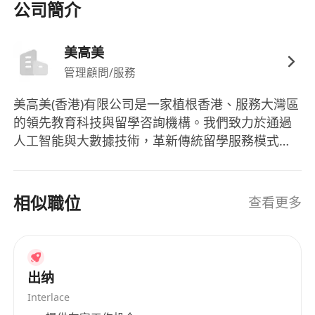
00，雙休。
公司簡介
工作地點：
九龍油尖旺區佐敦上海街 48號1層 B6 室
美高美
管理顧問/服務
美高美(香港)有限公司是一家植根香港、服務大灣區
的領先教育科技與留學咨詢機構。我們致力於通過
人工智能與大數據技術，革新傳統留學服務模式，
為學生提供更精準、高效、個性化的全球升學規劃
體驗。美高美專註於香港及英美澳加新的國際本科/
碩士的多元教育，美高美提供一站式解決方案-子女
相似職位
查看更多
升學規劃，海外資產配置，至今已經成功幫助
5000+家庭教育升學及留學規劃、本科碩士升學。
出纳
Interlace