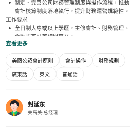
制定、完善公司財務管理制度與操作流程，推動
會計核算制度落地執行，提升財務運營規範性。
工作要求
全日制大專或以上學歷，主修會計、財務管理、
金融或審計等相關專業。
查看更多
持有會計職稱或以上專業資格（如會計師、審計
師）。
美國公認會計原則
會計操作
財務規劃
具備至少8年財務會計實務經驗，其中3年以上財
務管理崗位經驗。
廣東話
英文
普通話
熟悉香港及內地財稅法規，熟悉利得稅申報、審
計流程及跨境資金調配管理。
具備良好的跨部門協調與溝通能力，工作積極主
封延东
動，責任心強，能承受較高工作壓力。
美高美
·总经理
流利使用普通話及粵語進行書面與口頭溝通。
具體薪資面議，期待您的加入！
工作時間：9：00－18：00，午休12：00－14：