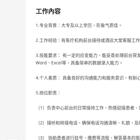
工作內容
1.专业背景：大专及以上学历，形象气质佳。
2.工作经验：有医疗机构前台接待或酒店大堂客服工
3.技能要求： 有一定的应变能力，能妥善处理前台突
Word、Excel等，具备简单的数据录入能力。
4.个人素质： 具备良好的沟通能力和服务意识，有
5.岗位职责：
（1）负责中心前台的日常接待工作，热情迎接患者、
（2）接听和转接电话，确保电话沟通清晰、礼貌，及
（3） 协助患者进行挂号、缴费等流程，解答基本的