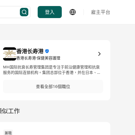
登入
雇主平台
香港长寿港
香港长寿港·保健美容護理
MH国际抗衰长寿管理集团是专注于前沿健康管理和抗衰
服务的国际连锁机构。集团总部位于香港，并在日本、新
加坡，马来西亚、泰国、迪拜、南京、南昌，成都等地均
设有会员制高端诊疗机构，汇集中西方医学专家资源，致
查看全部16個職位
力于为高净值人群提供从干预到治疗的全生命周期健康管
理方案.
類似工作
兼職