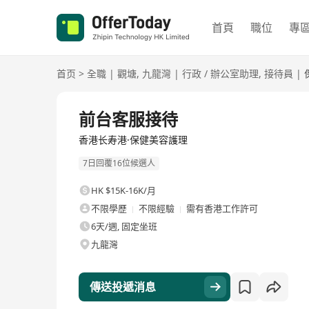
首頁
職位
專
首页
>
全職
|
觀塘
,
九龍灣
|
行政 / 辦公室助理
,
接待員
|
全職
前台客服接待
香港长寿港·保健美容護理
7日回覆16位候選人
HK $15K-16K/月
不限學歷
不限經驗
需有香港工作許可
6天/週, 固定坐班
九龍灣
傳送投遞消息