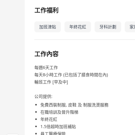
工作福利
加班津貼
年終花紅
牙科計劃
家
工作內容
每週6天工作
每天8小時工作 (已包括了膳食時間在內)
輪班工作 [早及中]
公司提供:
免費西裝制服, 皮鞋 及 制服洗燙服務
在職培訓及晉升階梯
年終花紅
1.5倍超時加班補貼
員工醫療保險