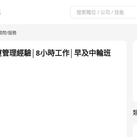
區
顧問/服務
廈管理經驗│8小時工作│早及中輪班