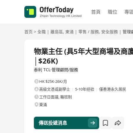
首頁
職位
專
首页
>
全職
|
離島區
,
東涌
|
零售 / 服務
,
安全服務
|
管理
全職
物業主任 (具5年大型商場及商
│$26K)
泰利 TCL·管理顧問/服務
HK $25K-26K/月
高級文憑或副學士
5-10年经验
僅香港永久居民
工作日面議, 輪班制
東涌
傳送投遞消息