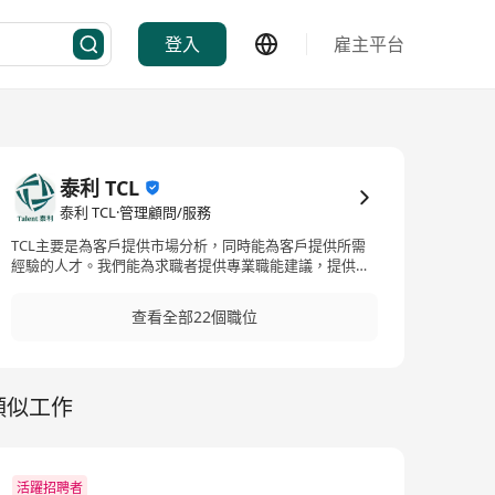
登入
雇主平台
泰利 TCL
泰利 TCL·管理顧問/服務
TCL主要是為客戶提供市場分析，同時能為客戶提供所需
經驗的人才。我們能為求職者提供專業職能建議，提供顧
問角色及面試訓練，協助求職者找到更好的工作職位，同
時協助客戶找到更優秀的人才。
查看全部22個職位
類似工作
活躍招聘者