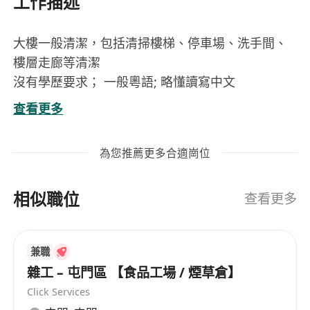
工作描述
大樓一般清潔，包括清掃樓梯、停車場、洗手間、
樓層走廊等清潔
沒有學歷要求； 一般粵語; 略懂讀寫中文
-上午8時至下午5時
查看更多
-最多3天上班(星期六、日及公眾假期不用上班)
-供午膳
為您推薦更多合適崗位
-廠車安排(經屯門,天水圍,荃灣,佐敦及將軍澳)
-香港居民
相似職位
-暑期工不考慮
查看更多
(申請人所提供的資料將予保密及只作招聘有關職位
用途)
兼職
雜工 – 屯門區 【食品工場 / 煙草倉】
Click Services