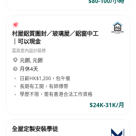
$80-100/小時
村屋鋁質圍封／玻璃屋／鋁窗中工
｜可以現金
富高室內設計裝修
元朗
,
元朗
月休4天
日薪HK$1,200，包午餐
長期有工開，有師傅帶
學歷不限，需有香港合法工作資格
$24K-31K/月
全屋定製安裝學徒