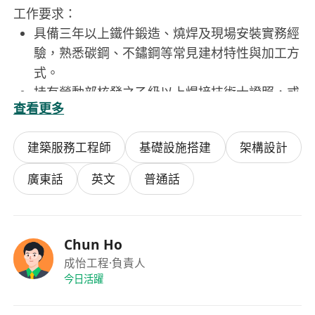
工作要求：
具備三年以上鐵件鍛造、燒焊及現場安裝實務經
驗，熟悉碳鋼、不鏽鋼等常見建材特性與加工方
式。
持有勞動部核發之乙級以上焊接技術士證照，或
查看更多
具備同等技術能力證明（如歷年承作案例、師傅
推薦函等）。
建築服務工程師
基礎設施搭建
架構設計
能獨立閱讀簡單施工圖說，具備基本幾何計算與
空間判斷能力，可依實際環境靈活修正製作細
廣東話
英文
普通話
節。
注重作業安全，嚴格遵守高溫作業與高空安裝規
範，配戴防護裝備並落實現場防火、防墜措施。
Chun Ho
具責任感與團隊合作精神，能適應戶外及多變天
成怡工程
·負責人
候施工環境，接受彈性工時與短期出勤調度。
今日活躍