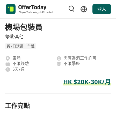
登入
機場包裝員
粤徽·其他
近7日活躍
全職
東涌
需有香港工作許可
不限經驗
不限學歷
5天/週
HK $20K-30K/月
工作亮點