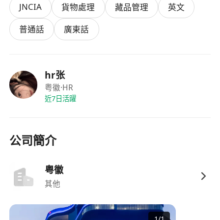
JNCIA
貨物處理
藏品管理
英文
括夜班、公眾假期及周末上班）。
普通話
廣東話
福利
提供具競爭力的日薪或時薪，按實際工作小時計
算，每月定期發放薪酬。
hr张
享有法定假日及年假待遇，按服務年資逐步增加
粤徽
·HR
休假天數。
近7日活躍
提供全面的在職安全培訓及個人防護裝備，保障
員工工作安全。
表現優異者有機會獲得績效獎金或晉升至小組協
公司簡介
調員等職位。
部分合資格員工可享交通津貼、膳食補助及醫療
粤徽
保險等額外福利。
其他
1
/
1