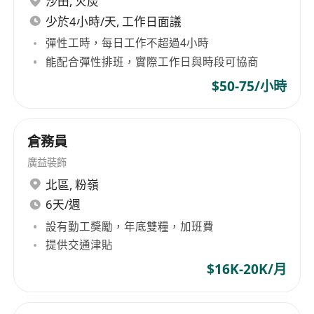
沙田
,
火炭
少於4小時/天, 工作日面議
彈性工時，每日工作不超過4小時
能配合彈性排班，實際工作日與時段可協商
$50-75/小時
倉務員
廣益裝飾
北區
,
粉嶺
6天/週
設有勤工獎勵，年底雙糧，加班費
提供交通津貼
$16K-20K/月