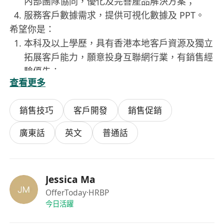
內部團隊協同，優化及完善產品解決方案；​
服務客戶數據需求，提供可視化數據及 PPT。​
希望你是：​
本科及以上學歷，具有香港本地客戶資源及獨立
拓展客戶能力，願意投身互聯網行業，有銷售經
驗優先；​
查看更多
粵語、英語及普通話均具備流利的書面及口語能
力，善於與不同背景客戶合作交流；​
銷售技巧
客戶開發
銷售促銷
具備優秀的組織協調能力、商業分析能力及問題
解決能力；​
廣東話
英文
普通話
具備創業精神，執行力強，能承受銷售壓力，擁
有良好的團隊合作精神；​
聰明正直、勤奮上進，樂於學習與分享，具備強
Jessica Ma
同理心及傾聽能力。
OfferToday
·HRBP
我們提供：
今日活躍
極具競爭力的薪酬：工資 + 績效 + 提成；