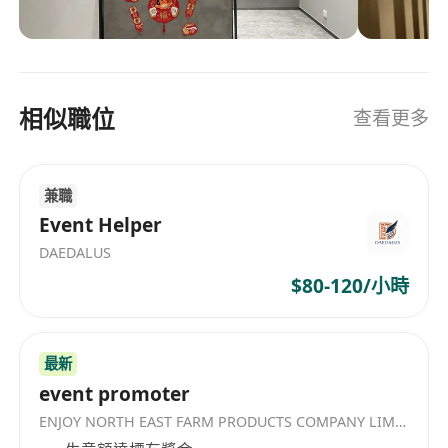
相似職位
查看更多
兼職
Event Helper
DAEDALUS
$80-120/小時
最新
event promoter
ENJOY NORTH EAST FARM PRODUCTS COMPANY LIMITED