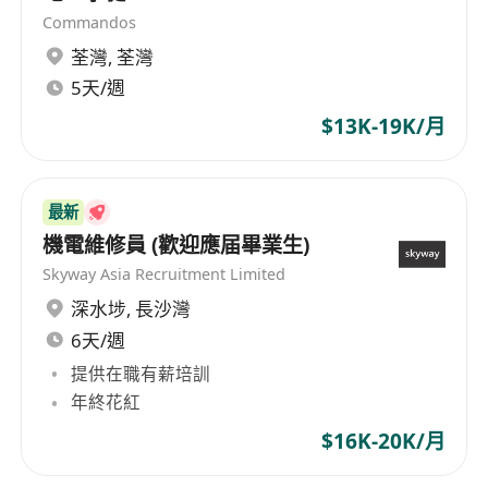
Commandos
5. 跟進客戶查詢及提供技術支援，提升客戶滿意度
荃灣
,
荃灣
申請要求：
5天/週
• 具相關領域的學歷（VTC/其他學校工程、電子或
電腦相關文憑）。
$13K-19K/月
• 具 KNX 系統知識或經驗者。
• 具相關工作經驗者優先考慮。
• 具良好的溝通能力及團隊合作精神。
最新
• 對新技術充滿學習熱情，能獨立解決問題。
機電維修員 (歡迎應届畢業生)
•熟悉 AutoCAD、Microsoft Office 或其他技術工具
Skyway Asia Recruitment Limited
者優先
深水埗
,
長沙灣
證書 / 許可證要求
6天/週
安全咭
提供在職有薪培訓
工人註冊證
年終花紅
如果你對建築自動化充滿熱情，歡迎加入我們的團
$16K-20K/月
隊！