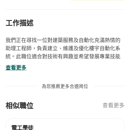
工作描述
我們正在尋找一位對建築服務及自動化充滿熱情的
助理工程師，負責建立、維護及優化樓宇自動化系
統。此職位適合對技術有興趣並希望發展專業技能
的人士，並提供培訓以支持其職業成長。
查看更多
崗位目標
1. 建立基本樓宇自動系統, 繪圖, 數據庫及程式(公司
為您推薦更多合適崗位
提供工作培訓)
2. 配合項目經理維持保養 / 相關工程完成度
相似職位
3. 與客戶、顧問及分判商保持良好溝通，確保項目
查看更多
順利完成
4. 參與現場工作及系統故障排查, 撰寫技術報告、服
電工學徒
務記錄