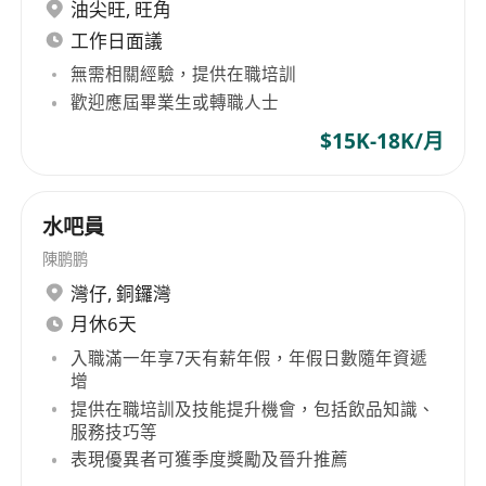
油尖旺
,
旺角
工作日面議
無需相關經驗，提供在職培訓
歡迎應屆畢業生或轉職人士
$15K-18K/月
水吧員
陳鹏鹏
灣仔
,
銅鑼灣
月休6天
入職滿一年享7天有薪年假，年假日數隨年資遞
增
提供在職培訓及技能提升機會，包括飲品知識、
服務技巧等
表現優異者可獲季度獎勵及晉升推薦