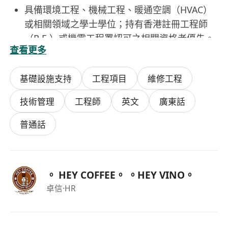
具備環境工程、機械工程、暖通空調（HVAC）
或相關領域之學士學位；持有香港註冊工程師
（R.E.）或機電工程署認可之相關資格者優先。
查看更多
至少3年冷氣及通風系統工程實務經驗，熟悉本
地建築物能源效益守則（BEEO）、《空氣污染
基礎設施支持
工程項目
維修工程
管制條例》及相關環保法規。
熟練運用AutoCAD進行圖面繪製，具備基本
技術管理
工程師
英文
廣東話
Revit或BIM協作經驗者為佳；能獨立編製報價
單、技術規格書及工程建議書。
普通話
具備良好中英文書寫及口語表達能力，能清晰向
客戶及跨部門團隊傳達技術資訊；需經常與客戶
面對面溝通，具備服務意識與協調能力。
。 HEY COFFEE。 。HEY VINO。
注重細節與數據準確性，能於多任務環境下按時
卓信
·HR
交付高品質技術文件與報價成果；具備基本專案
時間管理概念。