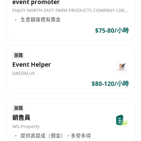
event promoter
須具備基本電腦操作，例如Excel及Power BI以
ENJOY NORTH EAST FARM PRODUCTS COMPANY LIMITED
分析銷售數據，協助銷售團隊作出相應計劃
生意額達標有獎金
可即時上班優先
福利:
$75-80/小時
五天工作、雙糧、銀行假期、生日假、婚假、醫
療福利
兼職
Event Helper
DAEDALUS
$80-120/小時
兼職
銷售員
WG Property
提供高提成（佣金），多勞多得