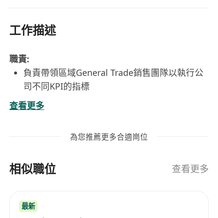
工作描述
職責:
負責帶領區域General Trade銷售團隊以執行公
司不同KPI的指標
維護及聯絡客戶，並了解客戶需求，解答客戶查
查看更多
詢
分析銷售數據，使用數據分析以優化銷售策略
為您推薦更多合適崗位
要求:
DSE或以上學歷
相似職位
5年相關General Trade銷售工作經驗，至少２年
查看更多
團隊管理經驗
良好溝通能力，良好粵語, 一般英語及國語
最新
有責任心及正面態度