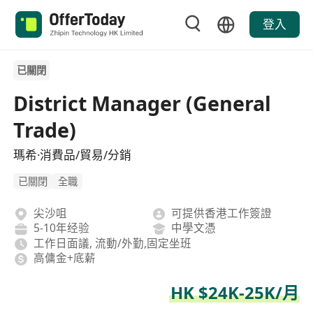
登入
已關閉
District Manager (General
Trade)
瑪希·消費品/貿易/分銷
已關閉
全職
尖沙咀
可提供香港工作簽證
5-10年经验
中學文憑
工作日面議, 流動/外勤,固定坐班
高傭金+底薪
HK $24K-25K/月