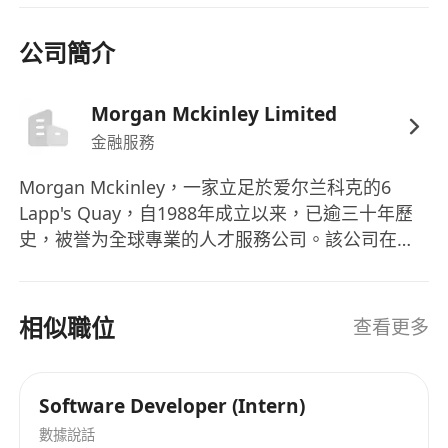
- 乐观开朗，沟通与协作能力强，能够高效推动跨团
队、跨文化的协作；
公司簡介
- 可每年 1-2 次出差欧洲总部或相关团队进行技术交
流与项目协作。
Morgan Mckinley Limited
金融服務
Morgan Mckinley，一家立足於爱尔兰科克的6
Lapp's Quay，自1988年成立以来，已逾三十年歷
史，被誉为全球專業的人才服務公司。該公司在英
国、澳大利亚、中国、香港、加拿大、新加坡、爱
尔兰和日本等关键金融中心设有办事处，提供多元
化的专业招聘服务。其业务领域涵盖技术、生命科
相似職位
查看更多
学与工程、项目与变革、业务支持、会计与财务、
银行与金融服务、人力资源、法律风险与合规、销
售与营销、供应链与采购等，能够满足不同行业和
Software Developer (Intern)
学科的人才需求。Morgan Mckinley不仅提供招聘
數據說話
解決方案，还包括人才解决方案和执行搜索服务。