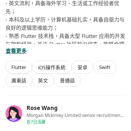
- 英文流利，具备海外学习、生活或工作经验者优
先；
- 本科及以上学历，计算机基础扎实，具备自驱力与
良好的逻辑思维能力；
- 熟悉 Flutter 技术栈，具备大型 Flutter 应用的开发
与架构经验，关注 Flutter 社区前沿动态，能够合理
查看更多
引入新特性和最佳实践；
- 具备 App 性能优化经验，包括包体积优化、冷启
Flutter
Swift
iOS操作系統
安卓
动优化、页面渲染与交互性能调优等，能够通过工
具与数据指标持续改进用户体验；
廣東話
英文
普通話
具备优秀的代码规范意识和工程化能力，拥有端侧
技术方案设计和落地的实践经验；
- 对技术有追求，具备良好的自我学习能力和技术抽
Rose Wang
象能力，能够通过工具与流程提升团队研发效率；
Morgan Mckinley Limited
·senior recruitment consultant
- 对 AI 相关前沿技术有一定了解，有 AI 工具研发或
近7日活躍
集成经验者优先；