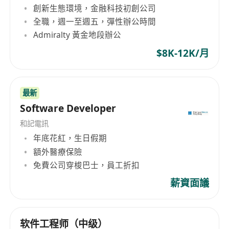
創新生態環境，金融科技初創公司
公司致力于通过RPO、MSP和Total Talent
全職，週一至週五，彈性辦公時間
Solutions等全面的人力资源解决方案，为雇主和求
Admiralty 黃金地段辦公
职者创造价值。此外，Morgan Mckinley深知多样
$8K-12K/月
性与包容性在现代企业中的重要性，因此承诺推动
社区发展、可持续性并实施平等的机会政策。自
1995年在英国作为银行业和金融服务招聘咨询公司
起步，经过2008年被The Premier Group以6000万
最新
欧元收购并重新命名，Morgan Mckinley凭借其30
Software Developer
多年的行业经验和强大的行业声誉，在全球人才服
和記電訊
务领域持续发力，展示其超越期望的企业精神。
年底花紅，生日假期
Morgan McKinley, headquartered at 6 Lapp's
額外醫療保險
Quay in Cork, Ireland, with over three decades
免費公司穿梭巴士，員工折扣
of history since its establishment in 1988, is
薪資面議
renowned as a global professional talent
services company. The firm operates offices in
key financial hubs across the UK, Australia,
软件工程师（中级）
China, Hong Kong, Canada, Singapore, Ireland,