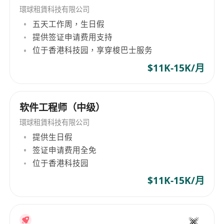
and Japan, offering a wide range of specialized
環球租賃科技有限公司
recruitment services. Its service areas
五天工作周，生日假
encompass technology, life sciences &
提供签证申请费用支持
engineering, project & change management,
位于香港科技园，享穿梭巴士服务
business support, accounting & finance,
$11K-15K/月
banking & financial services, human resources,
legal risk & compliance, sales & marketing,
supply chain & procurement, catering to diverse
软件工程师（中级）
industry and discipline requirements. Morgan
環球租賃科技有限公司
McKinley not only provides recruitment
提供生日假
solutions but also includes talent solutions and
签证申请费用全免
executive search services. The company aims to
位于香港科技园
create value for employers and job seekers
through comprehensive human resource
$11K-15K/月
solutions such as RPO ( Recruitment Process
Outsourcing), MSP ( Managed Service Provider),
and Total Talent Solutions. Moreover,