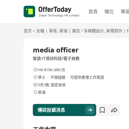
首頁
職位
專
首页
>
全職
|
葵青
,
葵涌
|
廣告 / 多媒體設計
,
新聞寫作
|
全職
media officer
智語·IT資訊科技/電子商務
HK $15K-20K/月
學士
不限經驗
可提供香港工作簽證
5天/週, 固定坐班
葵涌
傳送投遞消息