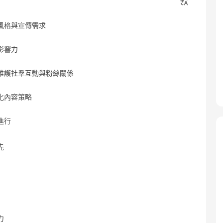
風格與宣傳需求
影響力
，維護社羣互動與粉絲關係
化內容策略
進行
先
力