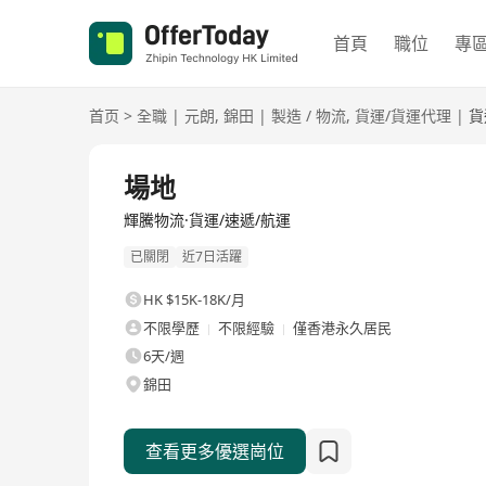
首頁
職位
專
首页
>
全職
|
元朗
,
錦田
|
製造 / 物流
,
貨運/貨運代理
|
貨
全職
場地
輝騰物流·貨運/速遞/航運
已關閉
近7日活躍
HK $15K-18K/月
不限學歷
不限經驗
僅香港永久居民
6天/週
錦田
查看更多優選崗位