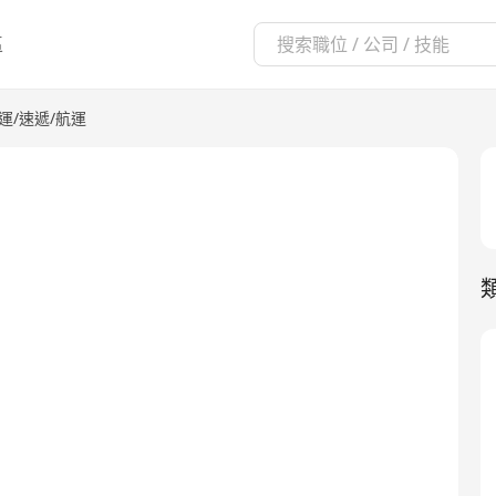
區
運/速遞/航運