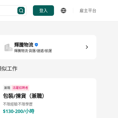
登入
雇主平台
輝騰物流
輝騰物流·貨運/速遞/航運
類似工作
兼職
活躍招聘者
包裝/揀貨（兼職）
不限經驗
不限學歷
$130-200/小時