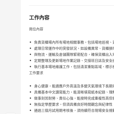
工作內容
崗位內容
負責貨櫃場內所有場地相關事務，包括場地巡視、
處理日常運作中的突發狀況，如設備異常、貨櫃損
與物流、運輸及倉儲團隊緊密配合，確保貨櫃出入
定期整理及更新場地作業記錄、交接班日誌及安全
執行基本場地維護工作，包括清潔重點區域、標示
工作要求
身心健康，能適應戶外高溫及多變天氣環境下長期
具備基本中文讀寫能力，能清晰填寫紙本紀錄、理
做事刻苦耐勞、責任心強，能按時完成重複性高但
無指定學歷要求，但須具備良好時間觀念與紀律性，嚴
通過三個月試用期考核後，須持續符合現場安全規