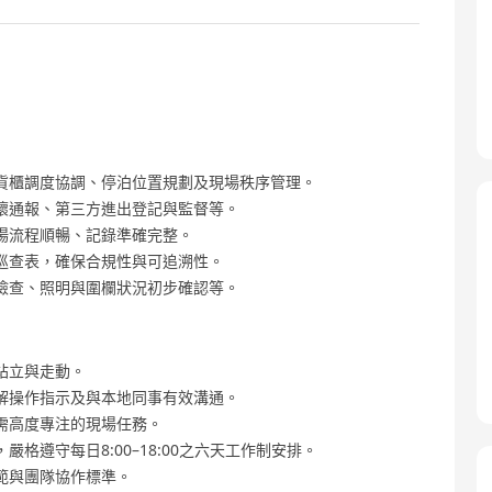
貨櫃調度協調、停泊位置規劃及現場秩序管理。
壞通報、第三方進出登記與監督等。
場流程順暢、記錄準確完整。
巡查表，確保合規性與可追溯性。
檢查、照明與圍欄狀況初步確認等。
站立與走動。
解操作指示及與本地同事有效溝通。
需高度專注的現場任務。
格遵守每日8:00–18:00之六天工作制安排。
範與團隊協作標準。