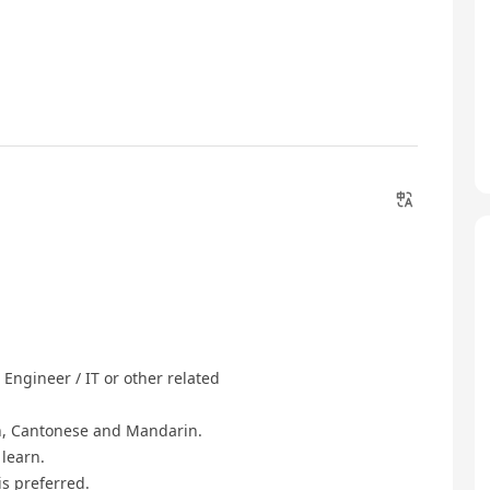
Engineer / IT or other related
h, Cantonese and Mandarin.
 learn.
is preferred.