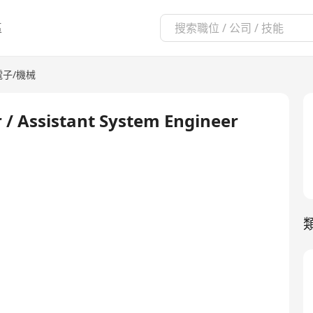
區
電子/機械
 / Assistant System Engineer