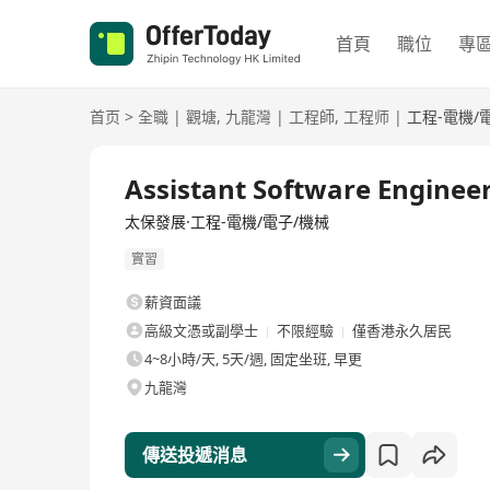
首頁
職位
專
首页
>
全職
|
觀塘
,
九龍灣
|
工程師
,
工程师
|
工程-電機/
全職
Assistant Software Engineer
太保發展·工程-電機/電子/機械
實習
薪資面議
高級文憑或副學士
不限經驗
僅香港永久居民
4~8小時/天, 5天/週, 固定坐班, 早更
九龍灣
傳送投遞消息