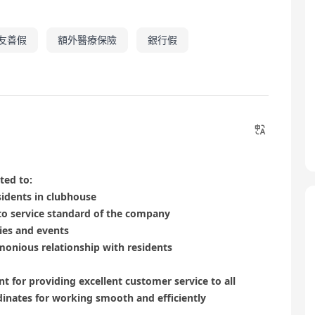
友善假
額外醫療保險
銀行假
ted to:
sidents in clubhouse
to service standard of the company
ties and events
monious relationship with residents
t for providing excellent customer service to all
dinates for working smooth and efficiently