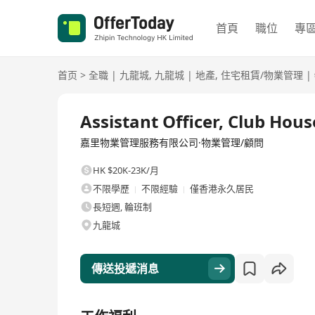
首頁
職位
專
首页
>
全職
|
九龍城
,
九龍城
|
地產
,
住宅租賃/物業管理
|
全職
Assistant Officer, Club H
嘉里物業管理服務有限公司·物業管理/顧問
HK $20K-23K/月
不限學歷
不限經驗
僅香港永久居民
長短週, 輪班制
九龍城
傳送投遞消息