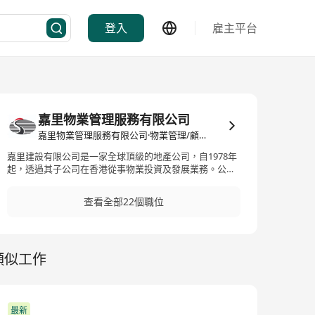
登入
雇主平台
嘉里物業管理服務有限公司
嘉里物業管理服務有限公司·物業管理/顧問
嘉里建設有限公司是一家全球頂級的地產公司，自1978年
起，透過其子公司在香港從事物業投資及發展業務。公司
的業務遍布香港、中國內地及亞太地區，主要涉足高端住
宅物業和商業綜合體的開發與管理。嘉里建設的成員包括
查看全部22個職位
嘉里物業管理服務有限公司，專注於專業的物業管理服
務。公司的物業項目位於戰略性的黃金地段，並在香港及
中國內地擁有基礎設施項目和酒店業務。此外，嘉里建設
也被納入恒生綜合指數、恒生綜合大型股指數及恒生綜合
類似工作
行業指數（地產及建築）的成分股之一，顯示其在業界的
重要地位和影響力。
最新