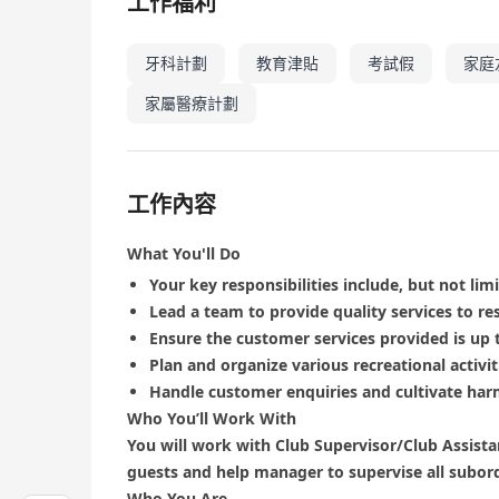
工作福利
牙科計劃
教育津貼
考試假
家庭
家屬醫療計劃
工作內容
What You'll Do
Your key responsibilities include, but not limi
Lead a team to provide quality services to re
Ensure the customer services provided is up 
Plan and organize various recreational activi
Handle customer enquiries and cultivate har
Who You’ll Work With
You will work with Club Supervisor/Club Assistan
guests and help manager to supervise all subor
Who You Are