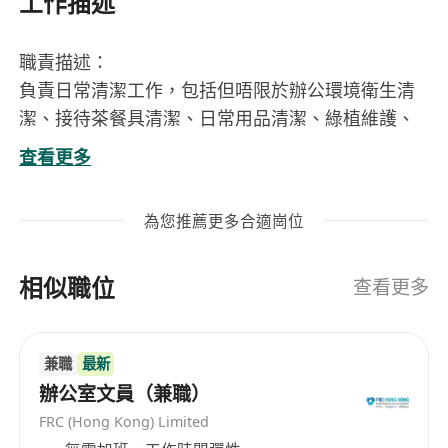
工作描述
職責描述：
負責日常清潔工作，包括但唔限於辦公環境衛生清
潔、接待茶餐具清潔、日常用品清潔、綠植維護、
消殺消毒、物業修繕、設施維護、門禁安全等，注
查看更多
重維護公司形象。
負責辦公用品及設備嘅出入庫登記、配合盤點、維
為您推薦更多合適崗位
修維護等。
負責日常辦公所需嘅物資、茶歇、餐食等採買工
相似職位
作。
查看更多
負責接待活動服務支持，包括但唔限於場地佈置、
設備檢查、物資準備、用餐準備、現場服務、收尾
兼職
最新
清理、用品清潔等，提供優質服務，保障順利進
辦公室文員（兼職）
行。
FRC (Hong Kong) Limited
負責快遞函件收發及登記，保障安全、及時送達。