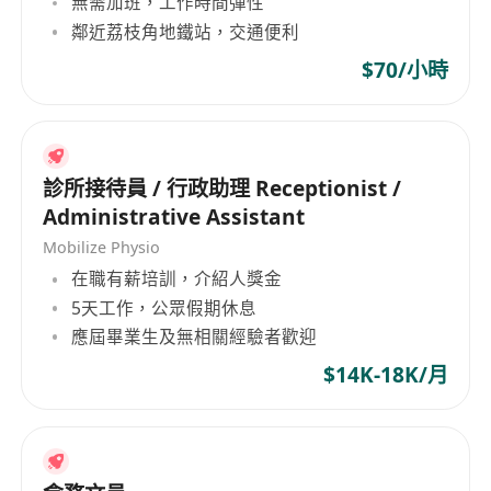
無需加班，工作時間彈性
負責行政費用統籌，包括預算、支付同報銷等，確
鄰近荔枝角地鐵站，交通便利
保費用合規、合理。
保持同對接部門溝通協作，完成領導交辦嘅其他臨
$70/小時
時性任務。
職能要求：
1、具備清潔經驗及技能，有3年清潔工作經驗，有
診所接待員 / 行政助理 Receptionist /
文員工作經驗優先。
Administrative Assistant
2、吃苦耐勞，認真負責，服務意識強。
Mobilize Physio
2、具備良好嘅溝通協調能力，有較強嘅時間管理能
在職有薪培訓，介紹人獎金
力。
5天工作，公眾假期休息
3、能高效完成各項任務，並主動發現問題提出優化
應屆畢業生及無相關經驗者歡迎
建議。
$14K-18K/月