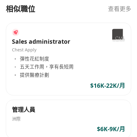
有限公司都能提供全面的清潔解決方案。公司堅持
相似職位
查看更多
以客戶需求為先，致力於打造一個清潔、整潔的環
境，讓客戶享受優質的清潔體驗。 Unity Cleaning
Services Co., Ltd is a company dedicated to
providing various cleaning services. The main
Sales administrator
areas of operation cover daily cleaning, stone
Chest Apply
care, pest control, and disinfection. The
彈性花紅制度
company emphasizes scientific management
五天工作周，享有長短周
and has a professional cleaning team,
提供醫療計劃
committed to providing high-quality service for
$16K-22K/月
customers. Whether it's offices, residential
areas, or shopping malls, Unity Cleaning
Services Co., Ltd can provide comprehensive
cleaning solutions. The company adheres to
管理人員
putting customer needs first, striving to create a
洲際
clean and tidy environment, allowing customers
$6K-9K/月
to enjoy premium cleaning experiences.