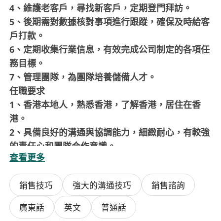
4、‌維護老客戶，尋找新客戶‌，定期登門拜訪。
5、‌後期需對數據核對事項進行跟蹤‌，確保及時給客
戶打款。
6、‌定期收集行業信息‌，有效完成公司制定的各項任
務目標。
7、‌管理團隊‌，為團隊培養儲備人才。
‌任職要求‌
1、‌香港本地人‌，熟悉香港，了解香港，居住在香
港。
2、‌具備良好的溝通與協調能力‌，細緻耐心，有較強
的責任心和團隊合作意識。
查看更多
3、‌有較強的學習能力和適應能力‌，能適應多任務並
行和快節奏工作環境。
銷售技巧
強大的溝通技巧
銷售諮詢
4、‌‌從事過移動電子設備維修、二手電子產品買手、
二手電子產品回收、手機技術人員及進出口貿易相
廣東話
英文
普通話
關經驗者優先‌。