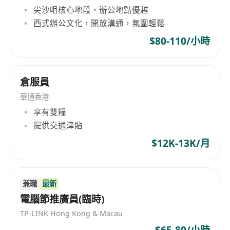
able to manage multiple tasks in a fast-
尖沙咀核心地段，辦公地點優越
paced environment.
西式辦公文化，開放溝通，氛圍輕鬆
11．‌Experience in mobile electronic device
$80-110/小時
repair / second-hand electronics buyer/
second-hand electronics recycling /mobile
phone technician /import & export trade is a
倉服員
plus‌.
華通香港
12．‌Resilience under pressure‌: Adaptable to
享有雙糧
high-intensity work, willing to accept short-
提供交通津貼
term business trips or frequent client visits.
$12K-13K/月
兼職
最新
電腦節推廣員(臨時)
TP-LINK Hong Kong & Macau