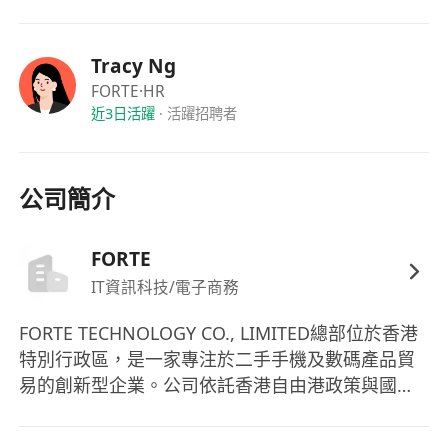
5、‌抗壓能力‌：適應高強度工作，能接受短期出差或
高頻客戶拜訪。
Tracy Ng
Job Description
FORTE
·HR
1．‌Locate mobile phone resources locally in
近3日活躍
·
活躍招聘者
Hong Kong‌, including shops, market stalls,
mobile phone transit stations, etc. Promote
company services, negotiate and
公司簡介
communicate with clients to secure
partnerships.
FORTE
2．‌Conduct cold visits‌ to second-hand mobile
IT資訊科技/電子商務
phone stores, recycling merchants, and
wholesale markets across major districts in
FORTE TECHNOLOGY CO., LIMITED總部位於香港
Hong Kong.
特別行政區，是一家專注於二手手機及數碼產品貿
3．‌Collect client needs‌, provide feedback to
易的創新型企業。公司依託香港自由港政策與國際
the company, and assist clients in resolving
化物流優勢，構建了覆蓋全球的採購與銷售網路，
technical issues.
致力於為消費者提供高性價比的翻新手機、配件及