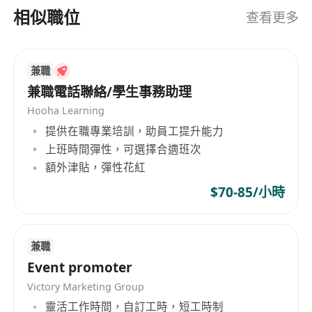
智慧設備，同時為合作夥伴打造高效、透明的跨境
4．‌Maintain existing clients and develop new
相似職位
查看更多
貿易平臺。 公司秉持“誠信為本，品質為先”的核心
clients‌, including regular on-site visits.
價值觀，堅持“環保與經濟並重”的發展理念，通過推
5．‌Track data verification tasks‌ to ensure
動二手手機迴圈利用，助力環保事業，同時為客戶
timely payments to clients.
兼職
創造經濟價值。我們以透明化的價格體系、穩定的
6．‌Regularly gather industry intelligence‌ and
兼職電話聯絡/學生事務助理
貨源供應和高效的服務回應贏得市場信賴。 面向未
effectively achieve company-defined targets.
Hooha Learning
來，FORTE TECHNOLOGY CO., LIMITED將持續優
7．‌Manage teams‌ and cultivate talent
提供在職專業培訓，助員工提升能力
化供應鏈與服務體系，拓展海外市場，探索二手手
reserves.
上班時間彈性，可選擇合適班次
機回收與再製造技術的創新應用，致力於成為全球
Job Requirements
額外津貼，彈性花紅
領先的二手手機貿易綜合服務商。
8．‌Hong Kong local resident‌ with thorough
$70-85/小時
familiarity of Hong Kong; must currently
reside in Hong Kong.
9．‌Strong communication and coordination
兼職
skills‌, meticulous, patient, responsible, and
Event promoter
team-oriented.
Victory Marketing Group
10．‌High learning ability and adaptability‌;
靈活工作時間，自訂工時，短工時制