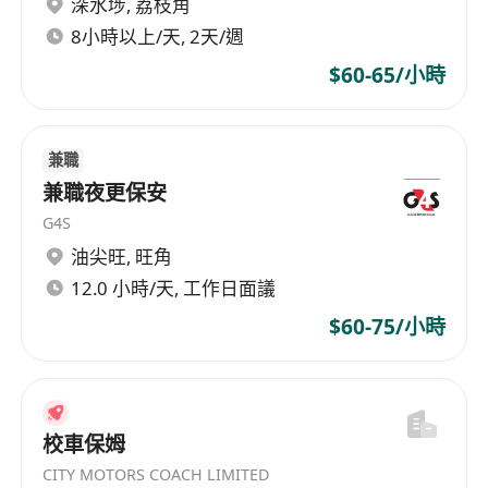
深水埗
,
荔枝角
有責任感，守時可靠，能按時完成指定任務
8小時以上/天, 2天/週
$60-65/小時
兼職
兼職夜更保安
G4S
油尖旺
,
旺角
12.0 小時/天, 工作日面議
$60-75/小時
校車保姆
CITY MOTORS COACH LIMITED