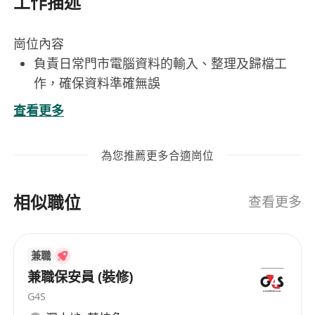
工作描述
崗位內容
負責日常門市電腦資料的輸入、整理及歸檔工
作，確保資料準確無誤
根據提供的銷售單據，將文字、數字等資訊正確
查看更多
輸入至公司系統
配合部門需求，支援其他銷售/開單收錢等等事
為您推薦更多合適崗位
務
工作要求
相似職位
中學畢業或以上程度，具基本電腦操作知識
查看更多
(EXCEL, WORD, PDF 等等)
熟練使用中文輸入法（如倉頡、速成或拼音），
兼職
打字速度每分鐘不少於30字
兼職保安員 (裝修)
具備良好專注力與細心程度，能長時間進行重複
G4S
性資料處理工作