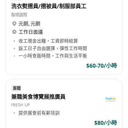
洗衣熨摺員/摺被員/制服部員工
• 負責大堂禮賓崗位
• 處理客戶查詢及投訴
聯順國際
• 協助處理日常電話查詢
元朗
,
元朗
工作日面議
入職要求：
收工現金出糧，工資即時結算
返工日子自由選擇，彈性工作時間
學歷及專業資格：
一小時食飯時間，工作與生活平衡
．中五程度或以上
$60-70/小時
．須持有『保安人員許可證』及『基本保安培訓課
程證書』
兼職
資歷：
兼職美食博覽展推廣員
．具備一年或以上相關客戶服務工作經驗優先考慮
FRESH UP
．熟識物業管理運作為佳 ．熟識電腦操作
提供展會前有薪培訓
．能操流利廣東話及英語、略懂普通話
$80/小時
．具備良好中英文書寫能力