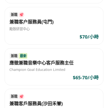
個人特質： 以客為專、責任感強、工作主動及積
兼職
極、擁有良好溝通技巧、能建立良好的人際關係
兼職客户服務員(屯門)
勵致研習中心
(申請者提供之全部資料將絕對保密及只用作招聘之
$70/小時
用)
兼職
最新
應徵兼職音樂中心客戶服務主任
Champion Goal Education Limited
$65-70/小時
兼職
兼職客戶服務員(沙田禾輋)