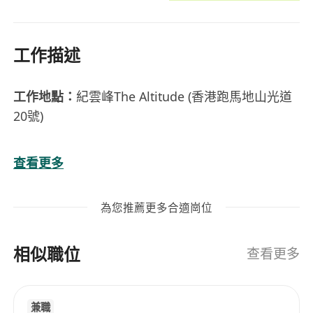
工作描述
工作地點：
紀雲峰The Altitude (香港跑馬地山光道
20號)
工作時間：
5.5天9小時工作; 輪早中更(07:30-16:30
查看更多
/ 13:30-22:30); 輪休
為您推薦更多合適崗位
員工福利：
酌情性花紅、$3,000新人獎金、$3,000
推薦人獎金、家屬醫療保險、牙科保健、12天有薪
相似職位
年假、17天銀行假期、2天家庭關愛假等
查看更多
主要職責：
兼職
• 與客戶建立關係，維持良好溝通