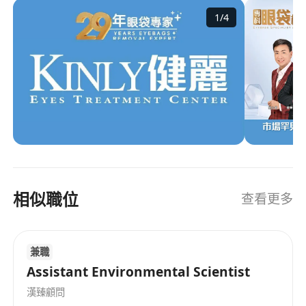
https://www.kinlyhk.com YouTube地址：
1
/
4
https://www.youtube.com/@Kinlyhk
相似職位
查看更多
兼職
Assistant Environmental Scientist
漢臻顧問