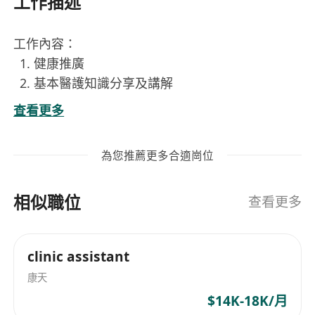
工作描述
工作內容：
健康推廣
基本醫護知識分享及講解
簡易身體檢測（幾項基本身體指標）
查看更多
基本醫設備使用
職位要求：
為您推薦更多合適崗位
正在就讀
General Nursing Year 4 or 5
的學
生
相似職位
健談有禮
查看更多
懂得靈活運用專業醫護知識
clinic assistant
康天
$14K-18K/月