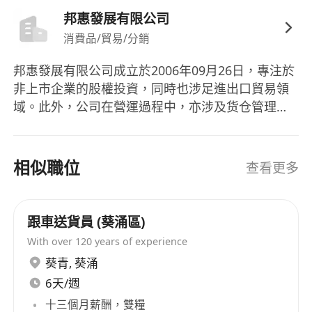
邦惠發展有限公司
消費品/貿易/分銷
邦惠發展有限公司成立於2006年09月26日，專注於
非上市企業的股權投資，同時也涉足進出口貿易領
域。此外，公司在營運過程中，亦涉及货仓管理等
工作，需要員工負責處理倉務记录及一般貨倉雜
務。在團隊建設方面，邦惠發展有限公司注重多樣
性，要求員工具備良好的粵語及一般英語能力，並
相似職位
查看更多
懂得讀寫中文及略懂英文。雖然未具體提到公司產
品，但可以推斷其業務與進出口相關的貨仓管理密
切相關。 Bonhui Development Co., Ltd was
跟車送貨員 (葵涌區)
established on September 26, 2006, focusing on
With over 120 years of experience
equity investment in unlisted companies and
葵青
,
葵涌
also delving into the field of import and export
6天/週
trade. Furthermore, during its operation, the
十三個月薪酬，雙糧
company is involved in warehouse