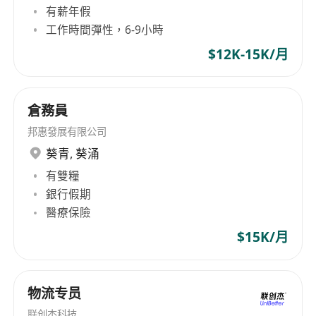
management tasks, requiring employees to
有薪年假
handle warehouse records and general
工作時間彈性，6-9小時
warehouse chores. In terms of team building,
$12K-15K/月
Bonhui Development Co., Ltd emphasizes
diversity, demanding that staff members
possess good Cantonese and basic English
倉務員
skills, and understand written Chinese with
邦惠發展有限公司
some knowledge of English. Although specific
葵青
,
葵涌
products are not mentioned, it can be inferred
有雙糧
that its business is closely related to warehouse
銀行假期
management for import and export operations.
醫療保險
$15K/月
物流专员
联创杰科技