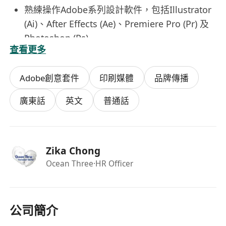
熟練操作Adobe系列設計軟件，包括Illustrator
(Ai)、After Effects (Ae)、Premiere Pro (Pr) 及
Photoshop (Ps)
查看更多
熟悉MS Office等文書處理軟體；具食品行業設
計經驗或熟悉社交媒體運營者優先考慮
Adobe創意套件
印刷媒體
品牌傳播
福利
提供完善勞工保障，包括勞工保險及強積金供款
廣東話
英文
普通話
享有法定公眾假期、年假、病假及其他有薪假期
工作時間為上午10時至下午7時，每週5天工
作，每天8小時，工作與生活平衡
Zika Chong
工作地點鄰近葵湧港鐵葵興站，交通便利，方便
Ocean Three
·HR Officer
通勤
提供良好發展空間，鼓勵創意發揮，支持員工持
續學習與專業成長
公司簡介