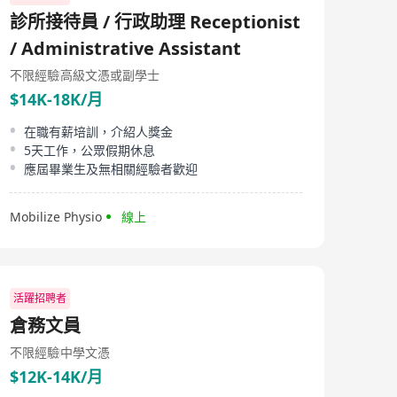
clients in planning their financial goals at different
診所接待員 / 行政助理 Receptionist
stages of life, with service offerings including wealth
management, risk management, retirement plans, and
/ Administrative Assistant
investment savings. Zhuofu Solar offers a wide range of
life insurance schemes and financial solutions under its
不限經驗
高級文憑或副學士
brand, providing customers with comprehensive
$14K-18K/月
insurance and financial options. As an enterprise
centered on professional financial services, Zhuofu
在職有薪培訓，介紹人獎金
Solar continuously strives to enhance service quality,
5天工作，公眾假期休息
bringing more financial opportunities and choices to its
customers.
應屆畢業生及無相關經驗者歡迎
Mobilize Physio
線上
活躍招聘者
倉務文員
不限經驗
中學文憑
$12K-14K/月