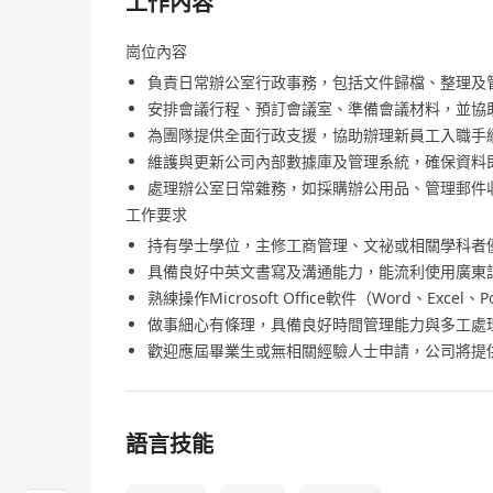
工作內容
崗位內容
負責日常辦公室行政事務，包括文件歸檔、整理及
安排會議行程、預訂會議室、準備會議材料，並協
為團隊提供全面行政支援，協助辦理新員工入職手
維護與更新公司內部數據庫及管理系統，確保資料
處理辦公室日常雜務，如採購辦公用品、管理郵件
工作要求
持有學士學位，主修工商管理、文祕或相關學科者
具備良好中英文書寫及溝通能力，能流利使用廣東
熟練操作Microsoft Office軟件（Word、Exce
做事細心有條理，具備良好時間管理能力與多工處
歡迎應屆畢業生或無相關經驗人士申請，公司將提
語言技能