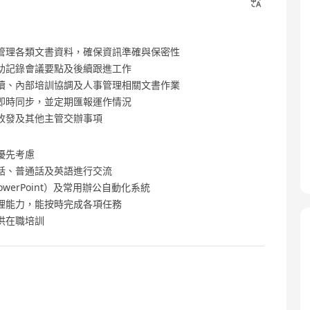
管理各類文書資料，確保資訊準確與保密性
助記錄會議要點及後續跟進工作
續、內部培訓協調及人事管理相關文書作業
即時同步，並定期匯報運作情況
收發及其他主管交辦事項
優先考慮
話、普通話及英語進行交流
l、PowerPoint）及常用辦公自動化系統
理能力，能按時完成各項任務
供在職培訓