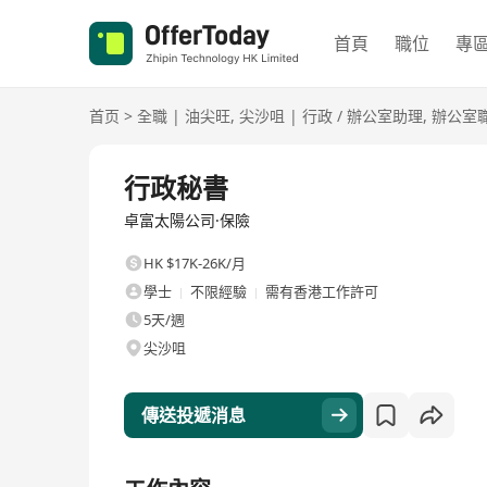
首頁
職位
專
首页
>
全職
|
油尖旺
,
尖沙咀
|
行政 / 辦公室助理
,
辦公室
全職
行政秘書
卓富太陽公司·保險
HK $17K-26K/月
學士
不限經驗
需有香港工作許可
5天/週
尖沙咀
傳送投遞消息