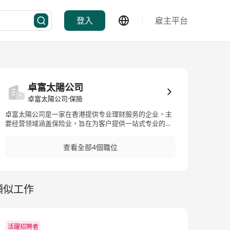
登入
雇主平台
卓富太陽公司
卓富太陽公司·保險
卓富太陽公司是一家在香港提供专业理财服务的企业，主
要经营领域涵盖保险业，旨在为客户提供一站式专业的理
财服务。公司致力于协助客户规划不同人生阶段的财务目
标，服务内容包括财富管理、风险管理、退休计划、投资
查看全部4個職位
储蓄等领域。卓富太陽公司旗下产品涵盖各式各样的人寿
保险计划和财务解决方案，为客户提供全方位的保险及财
务选择。作为一家以专业理财服务为核心的企业，卓富太
陽公司不断努力提升服务水平，为客户带来更多理财机会
類似工作
及选择。 Zhuofu Solar is a company in Hong Kong
providing professional financial services, primarily
operating in the insurance industry with the aim of
offering one-stop professional financial services to
customers. The company is dedicated to assisting
活躍招聘者