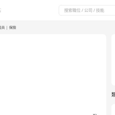
區
職員
|
保險