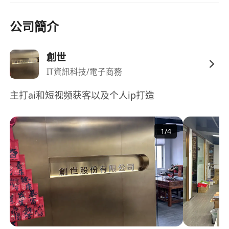
1. 有商務銷售、客戶開發、市場推廣相關經驗
公司簡介
2. 手上有香港商戶、創業圈子、本地社群等人脈資
創世
源
IT資訊科技/電子商務
3. 了解社交媒體營運、電商、本地服務行業者
主打ai和短视频获客以及个人ip打造
應徵方式
1
/
4
有意請私訊：【兼職銷售+可工作時間+每週可投入
時長】
長期招聘，合適隨時上崗！
薪酬福利