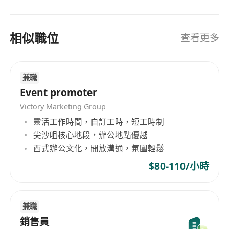
1. 薪酬結構：無底薪有補貼高提成，簽單即獲豐厚
傭金，多勞多得、上不封頂
相似職位
查看更多
2. 額外獎勵：月度業績獎、新人開單獎、團隊激勵
獎
兼職
3. 工作靈活：全程居家開展業務，不受地點限制，
Event promoter
適合兼職、副業
Victory Marketing Group
靈活工作時間，自訂工時，短工時制
4. 專業扶持：免費提供服務介紹資料、銷售話術、
尖沙咀核心地段，辦公地點優越
行業知識培訓，全程帶教
西式辦公文化，開放溝通，氛圍輕鬆
$80-110/小時
5. 結算保障：傭金結算透明、準時發放，無押金、
無套路
兼職
銷售員