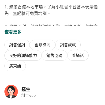
1. 熟悉香港本地市場，了解小紅書平台基本玩法優
先，無經驗可免費培訓。
2. 粵語流利，普通話溝通正常，表達清晰，善於交
查看更多
際談判。
銷售促銷
團隊導向
銷售成就
3. 工作主動積極，有銷售意願，具備服務心態，做
事有耐心。
良好的溝通能力
銷售協調
普通話
4. 自律性強，能合理分配時間，長期穩定兼職者優
廣東話
先。
5. 擁有香港合法工作身份及簽證。
羅生
創世
·ceo
優先考慮