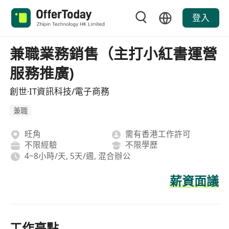
登入
兼職業務銷售（主打小紅書運營
服務推廣)
創世·IT資訊科技/電子商務
兼職
旺角
需有香港工作許可
不限經驗
不限學歷
4~8小時/天, 5天/週, 混合辦公
薪資面議
工作亮點