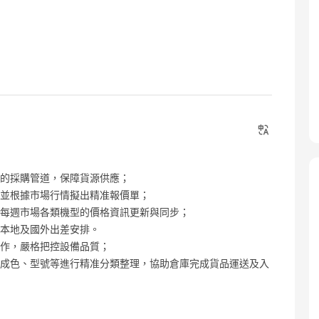
定的採購管道，保障貨源供應；
單並根據市場行情擬出精准報價單；
成每週市場各類機型的價格資訊更新與同步；
港本地及國外出差安排。
工作，嚴格把控設備品質；
、成色、型號等進行精准分類整理，協助倉庫完成貨品運送及入