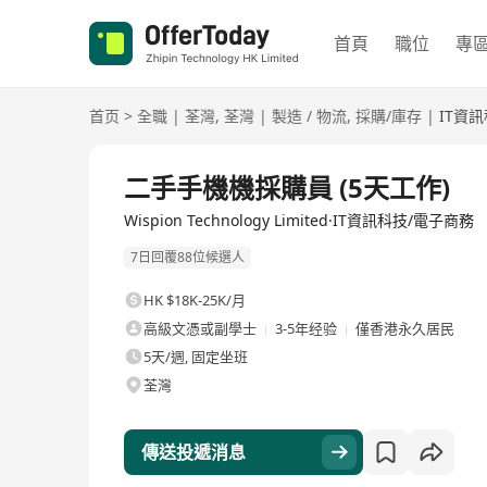
首頁
職位
專
首页
>
全職
|
荃灣
,
荃灣
|
製造 / 物流
,
採購/庫存
|
IT資
全職
二手手機機採購員 (5天工作)
Wispion Technology Limited·IT資訊科技/電子商務
7日回覆88位候選人
HK $18K-25K/月
高級文憑或副學士
3-5年经验
僅香港永久居民
5天/週, 固定坐班
荃灣
傳送投遞消息