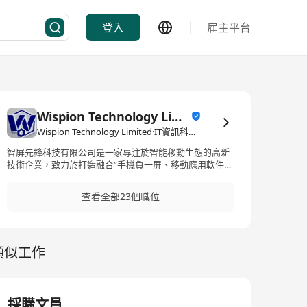
登入
雇主平台
Wispion Technology Limited
Wispion Technology Limited·IT資訊科技/電子商務
智屏先鋒科技有限公司是一家專注於智能移動生態的高新
技術企業，致力於打造融合“手機負一屏、移動應用軟件開
發、移動廣告推廣”於一體的綜合解決方案服務商。公司深
耕移動端用戶場景，通過技術創新與精準運營，為手機廠
查看全部23個職位
商、品牌廣告主和終端用戶之間建立起高效連接的橋樑。
我們以數據驅動為核心，融合UI/UX設計、系統級集成、
智能內容分發與廣告算法優化，全面提升用戶的內容觸達
效率與品牌價值轉化率。公司業務已廣泛服務於東南亞、
類似工作
南亞、中東及非洲等新興市場，形成了本地化適配+全球化
布局的技術能力。 Our company is a high-tech
enterprise specializing in the smart mobile ecosystem.‌
We are dedicated to providing integrated solution
services that seamlessly combine the ‌"Smartphone
採購文員