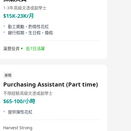
Left-of-Home Screen*, Mobile Application Software
Development, and Mobile Advertising Promotion."‌
1-3年
高級文憑或副學士
Deeply rooted in mobile user scenarios, we leverage
$15K-23K/月
technological innovation and precision operations to
‌facilitate efficient connections‌ between smartphone
勤工獎勵，酌情性花紅
manufacturers, brand advertisers, and end-users.
銀行假期，生日假，婚假
‌Guided by a data-driven approach,‌ we integrate ‌UI/UX
design, system-level integration, intelligent content
distribution, and advertising algorithm optimization‌ to
瀛豐投資
近7日活躍
comprehensively enhance ‌user content reach efficiency
and brand value conversion rates.‌ Our services are
widely utilized across emerging markets including
‌Southeast Asia, South Asia, the Middle East, and Africa,‌
demonstrating our technological capability in ‌localized
兼職
adaptation combined with global deployment.‌
Purchasing Assistant (Part time)
不限經驗
高級文憑或副學士
$65-100/小時
提供彈性花紅
Harvest Strong