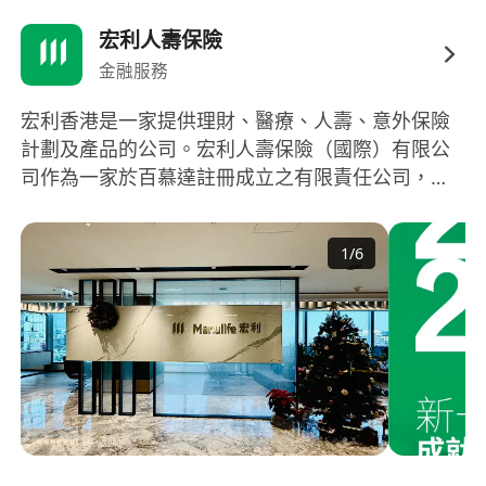
宏利人壽保險
金融服務
宏利香港是一家提供理財、醫療、人壽、意外保險
計劃及產品的公司。宏利人壽保險（國際）有限公
司作為一家於百慕達註冊成立之有限責任公司，致
力于提供保險產品和服務。宏利與香港中文大學醫
院加強策略性合作夥伴關係，將組織碎化技術
1
/
6
(Histotripsy)納入其全方位「醫護專員支援服務」，
展現了在醫療保險領域的領先地位。宏利致力於為
客戶提供多樣化的保險產品，包括醫療、人壽、意
外保險計劃及產品。通過與香港中文大學醫院的合
作，宏利不斷提升自身在醫療保險領域的影響力和
服務水平，為客戶提供全方位的保險服務。
Manulife Hong Kong is a company providing
medical, life, and accident insurance plans and