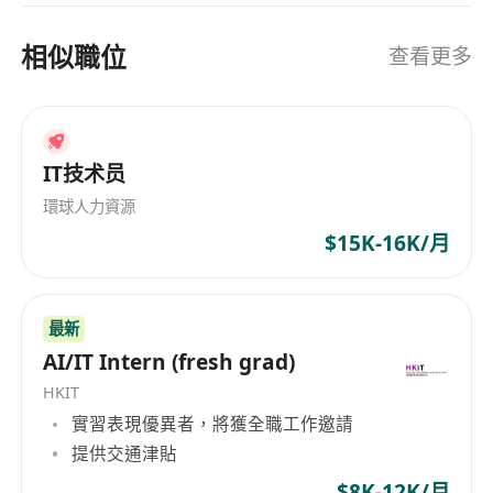
products. Manulife (International) Limited, as a
Bermuda-incorporated limited liability
相似職位
查看更多
company, is dedicated to offering insurance
products and services. Manulife has
strengthened its strategic partnership with the
Chinese University of Hong Kong Hospital,
incorporating Organ Fragmentation Technology
IT技术员
(Histotripsy) into its comprehensive 'Medical
環球人力資源
Attendant Support Services', showcasing its
$15K-16K/月
leadership in the field of health insurance.
Manulife is committed to providing clients with
diverse insurance products including medical,
最新
life, and accident insurance plans and products.
AI/IT Intern (fresh grad)
Through cooperation with the Chinese
HKIT
University of Hong Kong Hospital, Manulife
實習表現優異者，將獲全職工作邀請
continuously enhances its presence and service
提供交通津貼
quality in the health insurance sector, offering
clients all-rounded insurance services.
$8K-12K/月