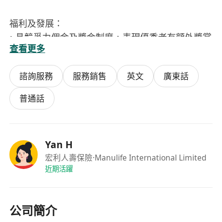
福利及發展：
• 具競爭力佣金及獎金制度，表現優秀者有額外獎賞
查看更多
及海外會議機會
• 系統化在職培訓、專業牌照考試支援及事業發展路
諮詢服務
服務銷售
英文
廣東話
線
• 表現理想可晉升至團隊主管，建立自己顧問團隊
普通話
Yan H
宏利人壽保險
·Manulife International Limited
近期活躍
公司簡介