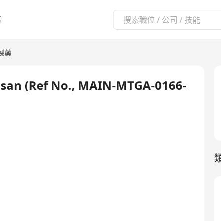
區
製藥
an (Ref No., MAIN-MTGA-0166-