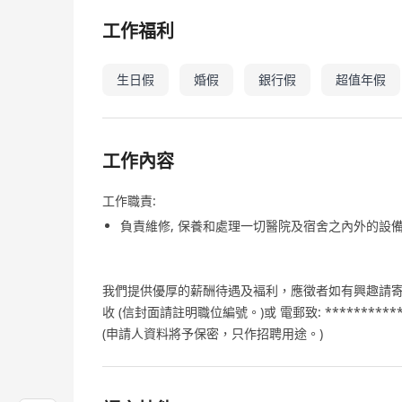
工作福利
生日假
婚假
銀行假
超值年假
工作內容
工作職責:
負責維修, 保養和處理一切醫院及宿舍之內外的設備
我們提供優厚的薪酬待遇及褔利，應徵者如有興趣請寄履
收 (信封面請註明職位編號。)或 電郵致: **************
(申請人資料將予保密，只作招聘用途。)