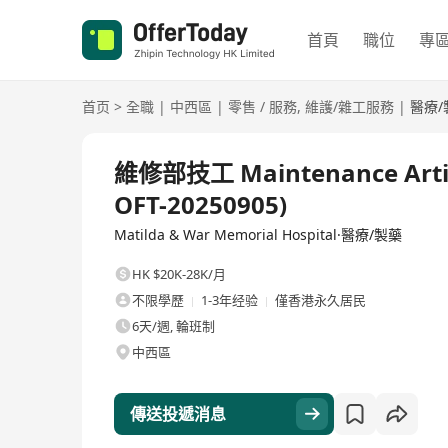
首頁
職位
專
首页
>
全職
|
中西區
|
零售 / 服務
,
維護/雜工服務
|
醫療/
全職
維修部技工 Maintenance Artis
OFT-20250905)
Matilda & War Memorial Hospital·醫療/製藥
HK $20K-28K/月
不限學歷
1-3年经验
僅香港永久居民
6天/週, 輪班制
中西區
傳送投遞消息