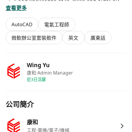
Good knowledge of PC skills and AutoCAD
查看更多
Fresh graduates are welcome
AutoCAD
電氣工程師
Benefits:
Medical
微軟辦公室套裝軟件
英文
廣東話
Double pay
Bonus
Salary depends on experience and education
Wing Yu
康和
·Admin Manager
近3日活躍
公司簡介
康和
工程-電機/電子/機械