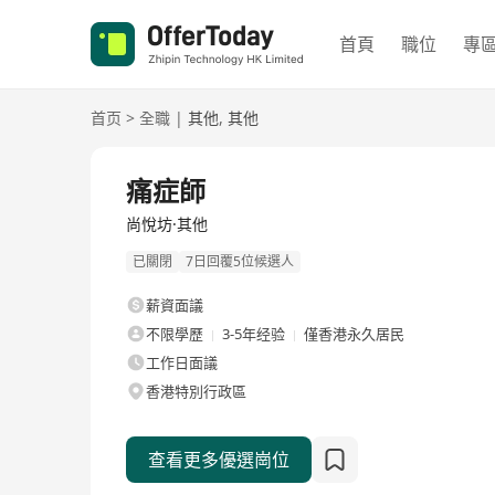
首頁
職位
專
首页
>
全職
|
其他
,
其他
全職
痛症師
尚悅坊·其他
已關閉
7日回覆5位候選人
薪資面議
不限學歷
3-5年经验
僅香港永久居民
工作日面議
香港特別行政區
查看更多優選崗位