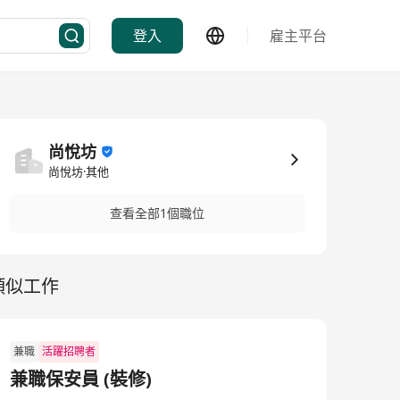
登入
雇主平台
尚悅坊
尚悅坊·其他
查看全部1個職位
類似工作
兼職
活躍招聘者
兼職保安員 (裝修)