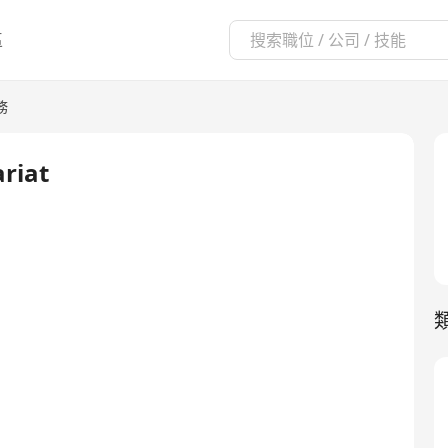
區
務
riat