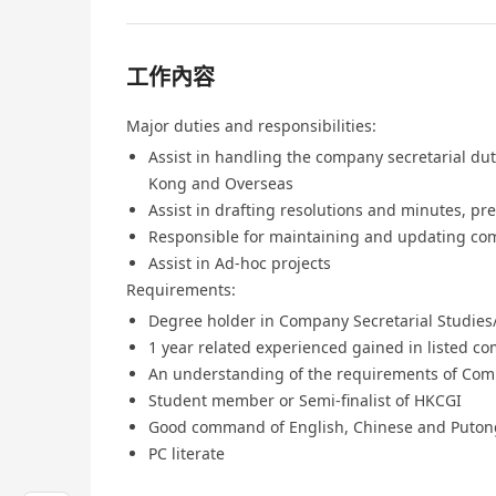
工作內容
Major duties and responsibilities:
Assist in handling the company secretarial dut
Kong and Overseas
Assist in drafting resolutions and minutes, pr
Responsible for maintaining and updating com
Assist in Ad-hoc projects
Requirements:
Degree holder in Company Secretarial Studies
1 year related experienced gained in listed co
An understanding of the requirements of Com
Student member or Semi-finalist of HKCGI
Good command of English, Chinese and Puto
PC literate