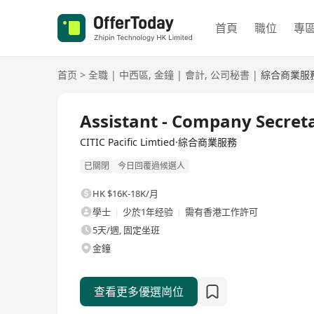
首頁
職位
專
首页
>
全職
|
中西區
,
金鐘
|
會計
,
公司秘書
|
綜合商業服
全職
Assistant - Company Secreta
CITIC Pacific Limtied·綜合商業服務
已關閉
今日回覆過候選人
HK $16K-18K/月
學士
少於1年经验
需有香港工作許可
5天/週, 固定坐班
金鐘
查看更多優選崗位