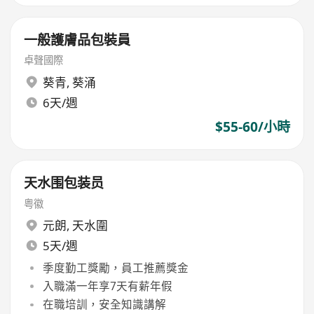
一般護膚品包裝員
卓聲國際
葵青
,
葵涌
6天/週
$55-60/小時
天水围包装员
粤徽
元朗
,
天水圍
5天/週
季度勤工獎勵，員工推薦獎金
入職滿一年享7天有薪年假
在職培訓，安全知識講解