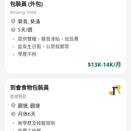
包裝員 (外包)
BoSang Yotta
葵青
,
葵涌
5天/週
提供雙糧，膳食津貼，加班費
設有生日假，公眾假期等
學歷不拘
$13K-14K/月
到會食物包裝員
進域餐飲
觀塘
,
觀塘
月休6天
無學歷及經驗限制
免費工作餐