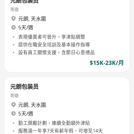
元朗包装员
粤徽
元朗
,
天水圍
5天/週
表現優異者可晉升，享津貼調整
提供在職安全培訓及基本操作指導
設有員工關懷支援，含節日心意禮品
$15K-23K/月
元朗包装员
粤徽
元朗
,
天水圍
5天/週
勤工獎勵計劃，連續全勤額外津貼
服務滿一年享7天有薪年假，可增至14天