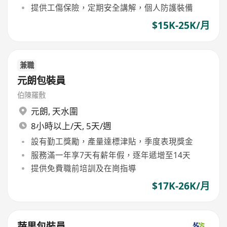
提供工傷保險，定期安全講解，個人防護裝備
$15K-25K/月
兼職
元朗包裝員
伯陳羅敷
元朗
,
天水圍
8小時以上/天, 5天/週
設有勤工獎勵，產量達標津貼，季度表現獎金
服務滿一年享7天有薪年假，逐年遞增至14天
提供免費職前培訓及在崗指導
$17K-26K/月
蔬果包裝員