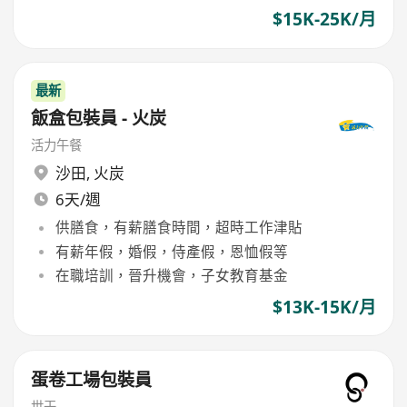
$15K-25K/月
最新
飯盒包裝員 - 火炭
活力午餐
沙田
,
火炭
6天/週
供膳食，有薪膳食時間，超時工作津貼
有薪年假，婚假，侍產假，恩恤假等
在職培訓，晉升機會，子女教育基金
$13K-15K/月
蛋卷工場包裝員
世干