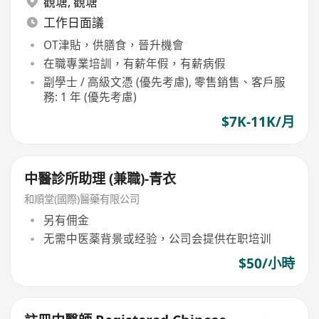
觀塘
,
觀塘
工作日面議
OT津貼，供膳食，晉升機會
在職專業培訓，有薪年假，有薪病假
副學士 / 高級文憑 (優先考慮), 零售銷售、客戶服
務: 1 年 (優先考慮)
$7K-11K/月
中醫診所助理 (兼職)-青衣
和順堂(國際)醫藥有限公司
另有佣金
无需中医薬背景或经验，公司会提供在职培训
$50/小時