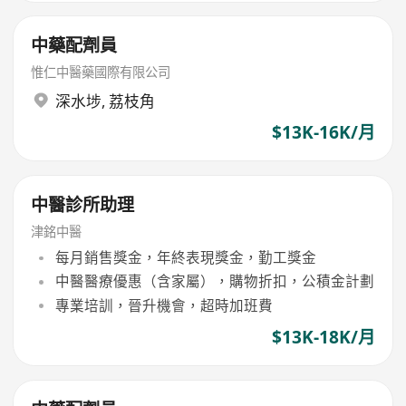
中藥配劑員
惟仁中醫藥國際有限公司
深水埗
,
荔枝角
$13K-16K/月
中醫診所助理
津銘中醫
每月銷售獎金，年終表現獎金，勤工獎金
中醫醫療優惠（含家屬），購物折扣，公積金計劃
專業培訓，晉升機會，超時加班費
$13K-18K/月