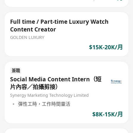
Full time / Part-time Luxury Watch
Content Creator
GOLDEN LUXURY
$15K-20K/月
兼職
Social Media Content Intern（短
片內容／拍攝剪接）
Synergy Marketing Technology Limited
彈性工時，工作時間靈活
$8K-15K/月