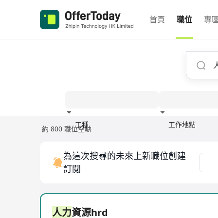
首頁
職位
專
工種
工作地點
約 800 職位空缺
經驗
為這次搜尋的未來上新職位創建
訂閱
人力
資源hrd