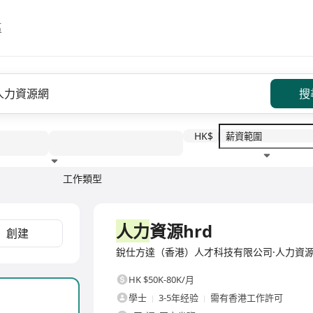
區
搜
HK$
工作類型
教育程度
福利待遇
全職
人力
資源hrd
創建
銳仕方達（香港）人才科技有限公司·人力資源
HK $50K-80K/月
學士
3-5年经验
需有香港工作許可