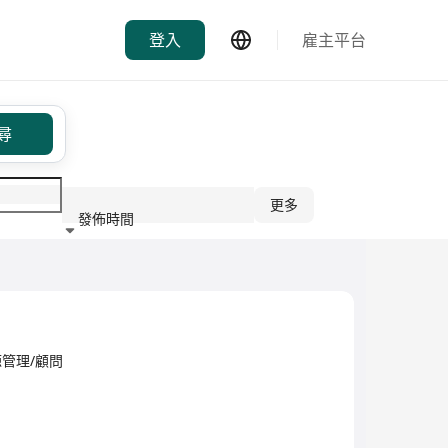
登入
雇主平台
尋
更多
發佈時間
行業
管理/顧問